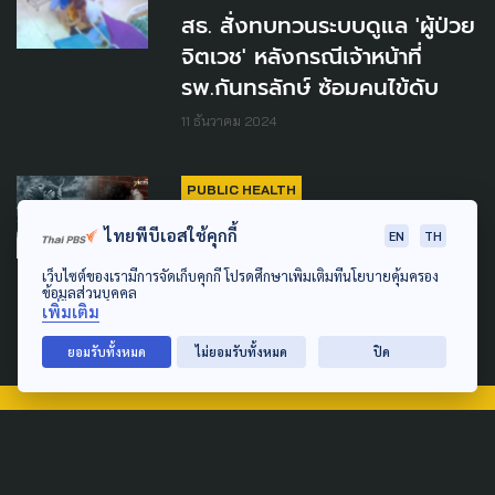
สธ. สั่งทบทวนระบบดูแล 'ผู้ป่วย
จิตเวช' หลังกรณีเจ้าหน้าที่
รพ.กันทรลักษ์ ซ้อมคนไข้ดับ
11 ธันวาคม 2024
PUBLIC HEALTH
”ตรีชฎา“ เผยรับฟังความเห็น
ไทยพีบีเอสใช้คุกกี้
EN
TH
ร่างพ.ร.บ.สุขภาพจิต เห็นด้วย
เว็บไซต์ของเรามีการจัดเก็บคุกกี้ โปรดศึกษาเพิ่มเติมที่นโยบายคุ้มครอง
98%
ข้อมูลส่วนบุคคล
เพิ่มเติม
14 สิงหาคม 2024
ยอมรับทั้งหมด
ไม่ยอมรับทั้งหมด
ปิด
TAG