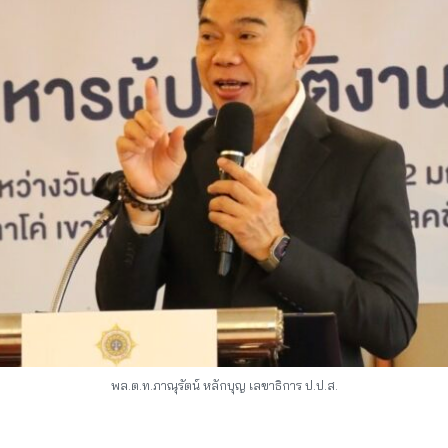
พล.ต.ท.ภาณุรัตน์ หลักบุญ เลขาธิการ ป.ป.ส.