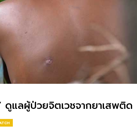
ใจ” ดูแลผู้ป่วยจิตเวชจากยาเสพติด
WATCH