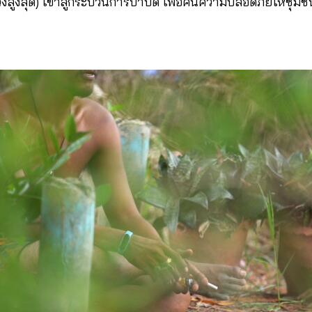
วังสูงสุด) เข้าสู่กระบวนการบำบัด เพื่อคืนความปลอดภัยให้ชุม