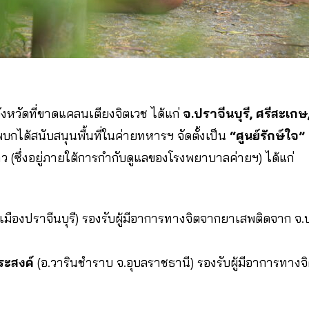
น 4 จังหวัดที่ขาดแคลนเตียงจิตเวช ได้แก่
จ.ปราจีนบุรี, ศรีสะเกษ,
กได้สนับสนุนพื้นที่ในค่ายทหารฯ จัดตั้งเป็น
“ศูนย์รักษ์ใจ”
ว (ซึ่งอยู่ภายใต้การกำกับดูแลของโรงพยาบาลค่ายฯ) ได้แก่
เมืองปราจีนบุรี) รองรับผู้มีอาการทางจิตจากยาเสพติดจาก จ.ป
ระสงค์
(อ.วารินชำราบ จ.อุบลราชธานี) รองรับผู้มีอาการทาง