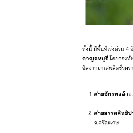
ทั้งนี้ มีพื้นที่เร่งด่ว
กาญจนบุรี
โดยกองทัพบ
จิตจากยาเสพติดชั่วครา
ค่ายจักรพงษ์
(อ.
ค่ายสรรพสิทธิป
จ.ศรีสะเกษ