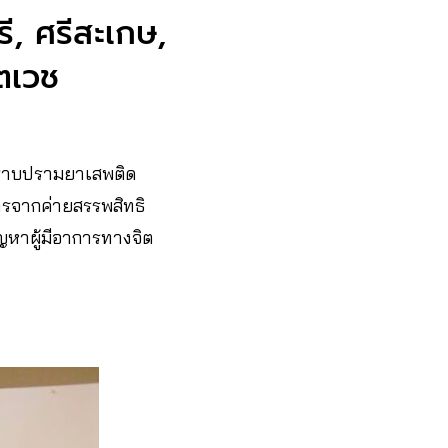
รี, ศรีสะเกษ,
ตเวช
ราบปรามยาเสพติด
รจากค่ายสรรพสิทธิ
ัญหาผู้มีอาการทางจิต