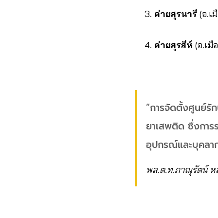
ค่ายสุรนารี
(อ.เม
ค่ายสุรสีห์
(อ.เม
”การจัดตั้งศูนย์ร
ยาเสพติด ซึ่งการร
อุปกรณ์และบุคลา
พล.ต.ท.ภาณุรัตน์ ห