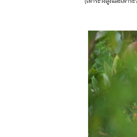
(เฝ้าระวังสูงและเฝ้าระ