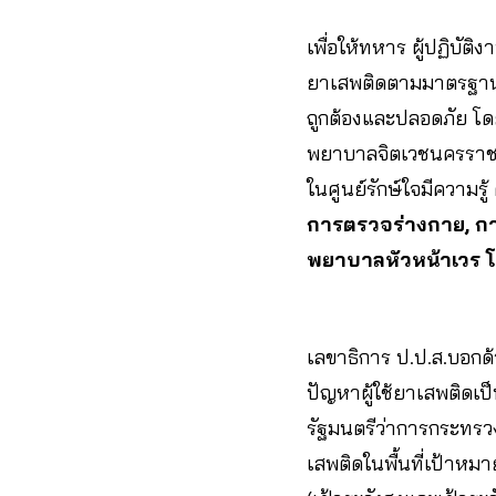
เพื่อให้ทหาร ผู้ปฏิบัต
ยาเสพติดตามมาตรฐานส
ถูกต้องและปลอดภัย โ
พยาบาลจิตเวชนครราชสี
ในศูนย์รักษ์ใจมีความ
การตรวจร่างกาย, การ
พยาบาลหัวหน้าเวร 
เลขาธิการ ป.ป.ส.บอก
ปัญหาผู้ใช้ยาเสพติด
รัฐมนตรีว่าการกระทรวง
เสพติดในพื้นที่เป้าหมาย