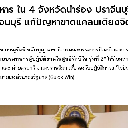
ายทหาร ใน 4 จังหวัดนำร่อง ปราจีนบุ
ญจนบุรี แก้ปัญหาขาดแคลนเตียงจิ
ท.ภาณุรัตน์ หลักบุญ
เลขาธิการคณะกรรมการป้องกันและป
บรมทหารผู้ปฏิบัติงานในศูนย์รักษ์ใจ รุ่นที่ 2”
ให้กับทหา
 และ ค่ายสุรนารี จ.นครราชสีมา เพื่อรองรับปฏิบัติการแก้ไขป
ายเร่งด่วนของรัฐบาล (Quick Win)