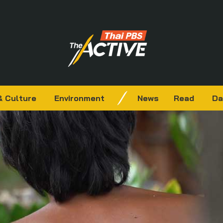
& Culture
Environment
News
Read
Da