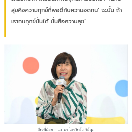
สุขคือความทุกข์ที่พอดีกับความอดทน’ ฉะนั้น ถ้า
เราทนทุกข์นั้นได้ นั่นคือความสุข”
ดีเจพี่อ้อย – นภาพร ไตรวิทย์วารีย์กุล