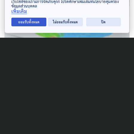
เว็บไซต์ของเรามีการจัดเก็บคุกกี้ โปรดศึกษาเพิ่มเติมที่นโยบายคุ้มครอง
ข้อมูลส่วนบุคคล
เพิ่มเติม
ยอมรับทั้งหมด
ไม่ยอมรับทั้งหมด
ปิด
ระบายสีใจ & ไพ่ฤดูฝน ชวนคนสะท้อนความรู้สึกส่วนลึกในจิตใจออกมาเป็นสีสัน
กิจกรรมที่ 5 : Happiness Aroma “กลิ่นกับความ
สุข”
การสัมผัสกลิ่นหอมนอกจากจะช่วยให้เรานึกย้อนไปถึง
ความสุข และความทรงจำที่ซ่อนอยู่แล้ว ยังช่วยบำบัด
เยียวยา รักษาอารมณ์ของเราได้ด้วย กิจกรรมนี้จะให้ทุก