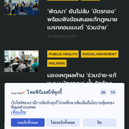
‘พัฒนา’ ยันไม่ล้ม ‘บัตรทอง’
พร้อมฟังข้อเสนอแก้กฎหมาย
เบรกคอมเมนต์ ‘ร่วมจ่าย’
23 กรกฎาคม 2026
PUBLIC HEALTH
SOCIAL MOVEMENT
WELFARE
มองเหตุผลค้าน 'ร่วมจ่าย-แก้
พ.ร.บ.บัตรทอง' ย้ำ รัฐต้อง
บริหารจัดการรัฐสวัสดิการ ไม่ใช่
ไทยพีบีเอสใช้คุกกี้
EN
TH
ลดทอน
เว็บไซต์ของเรามีการจัดเก็บคุกกี้ โปรดศึกษาเพิ่มเติมที่นโยบายคุ้มครอง
ข้อมูลส่วนบุคคล
23 กรกฎาคม 2026
เพิ่มเติม
ยอมรับทั้งหมด
ไม่ยอมรับทั้งหมด
ปิด
PUBLIC HEALTH
WELFARE