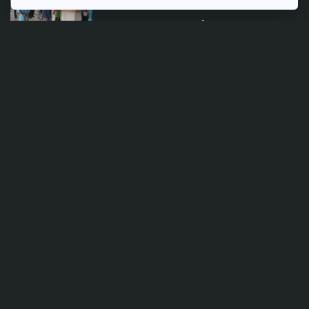
'ร่วมจ่าย' ไม่ใช่คำตอบเดียว! นัก
วิจัย TDRI มองปัญหาหลัก รัฐ
จัดงบฯ บัตรทอง ไม่เพียงพอ
22 กรกฎาคม 2026
TAG
ACTIVE DATA LAB
ENVIRONMENT
INDIGENOUS
INEQUALITY
LIFE & CULTURE
POLICY WATCH
POST ELECTION
PUBLIC POLICY
SOCIAL AGENDA
THAIPROTESTS
THE LISTENING
ชายแดนใต้