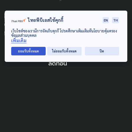
PUBLIC HEALTH
SOCIAL MOVEMENT
ไทยพีบีเอสใช้คุกกี้
EN
TH
WELFARE
เว็บไซต์ของเรามีการจัดเก็บคุกกี้ โปรดศึกษาเพิ่มเติมที่นโยบายคุ้มครอง
ข้อมูลส่วนบุคคล
มองเหตุผลค้าน 'ร่วมจ่าย-แก้
เพิ่มเติม
พ.ร.บ.บัตรทอง' ย้ำ รัฐต้อง
ยอมรับทั้งหมด
ไม่ยอมรับทั้งหมด
ปิด
บริหารจัดการรัฐสวัสดิการ ไม่ใช่
ลดทอน
23 กรกฎาคม 2026
TAG
ACTIVE DATA LAB
ENVIRONMENT
INDIGENOUS
INEQUALITY
LIFE & CULTURE