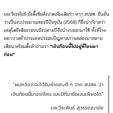
นพ.วีระพันธ์ ยังตั้งข้อสังเกตเพิ่มเติมว่า หาก สปสช. ยืนยัน
ว่าเป็นงบประมาณของปีปัจจุบัน (2568) ก็ยิ่งน่ากังวลว่า
เหตุใดจึงต้องรอจนถึงปลายปีจึงนำงบออกมาใช้ ทั้งที่โรง
พยาบาลทั่วประเทศประสบปัญหาสภาพคล่องมาหลาย
เดือน พร้อมตั้งคำถามว่า
“เงินก้อนนี้ไปอยู่ที่ไหนมา
ก่อน”
“ผมหวังว่าจะได้รับคำตอบดี ๆ จาก สปสช. ว่า
เงินก้อนนี้มาจากไหน และมีที่มาชัดเจนเพียงใด”
นพ.วีระพันธ์ สุวรรณนามัย