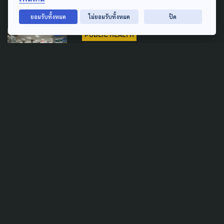
7 ตุลาคม 2025
ยอมรับทั้งหมด
ไม่ยอมรับทั้งหมด
ปิด
PUBLIC HEALTH
สธ. - คลัง ตั้งคณะทำงานคู่
ขนาน ศึกษาต้นทุนค่ารักษา
พยาบาล
13 มีนาคม 2025
TAG
ACTIVE DATA LAB
ENVIRONMENT
INDIGENOUS
INEQUALITY
LIFE & CULTURE
POLICY WATCH
POST ELECTION