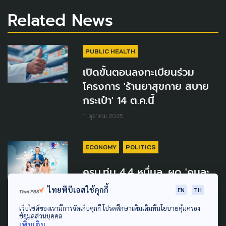
Related News
PUBLIC HEALTH
เปิดขั้นตอนลงทะเบียนร่วม
โครงการ 'ร้านยาสุขกาย สบาย
กระเป๋า' 14 ต.ค.นี้
11 ตุลาคม 2025
ECONOMY
POLITICS
ครม.ทุ่ม 4.4 หมื่นล. ผุด 'คนละ
ครึ่ง พลัส' เปิดลงทะเบียน 20-
ไทยพีบีเอสใช้คุกกี้
EN
TH
26 ต.ค.นี้ ใช้สิทธิได้ตั้งแต่ 29
เว็บไซต์ของเรามีการจัดเก็บคุกกี้ โปรดศึกษาเพิ่มเติมที่นโยบายคุ้มครอง
ต.ค. - สิ้นปี'68
ข้อมูลส่วนบุคคล
เพิ่มเติม