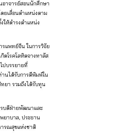
ป็นอาจารย์สอนนักศึกษา
ดยเลื่อนตำแหน่งตาม
ั้งให้ดำรงตำแหน่ง
รแพทย์จีน ในการวิจัย
้เกิดโรคโลหิตจางทาลัส
ิญไปบรรยายที่
านได้รับการตีพิมพ์ใน
ิทยา รวมถึงได้รับทุน
ารบดีฝ่ายพัฒนาและ
าชพยาบาล, ประธาน
ารณสุขแห่งชาติ