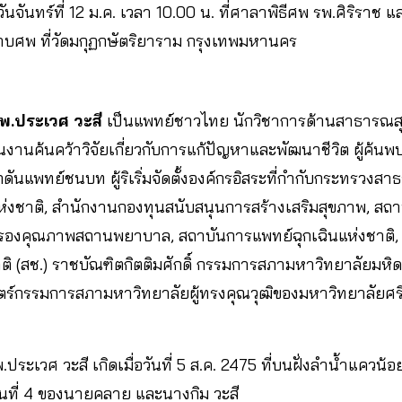
ันทร์ที่ 12 ม.ค. เวลา 10.00 น. ที่ศาลาพิธีศพ รพ.ศิริราช แล
ศพ ที่วัดมกุฏกษัตริยาราม กรุงเทพมหานคร
นพ.ประเวศ วะสี
เป็นแพทย์ชาวไทย นักวิชาการด้านสาธารณสุข
ุนงานค้นคว้าวิจัยเกี่ยวกับการแก้ปัญหาและพัฒนาชีวิต ผู้ค้
ักดันแพทย์ชนบท ผู้ริเริ่มจัดตั้งองค์กรอิสระที่กำกับกระทรวงส
ชาติ, สำนักงานกองทุนสนับสนุนการสร้างเสริมสุขภาพ, สถาบ
บรองคุณภาพสถานพยาบาล, สถาบันการแพทย์ฉุกเฉินแห่งชาติ
ิ (สช.) ราชบัณฑิตกิตติมศักดิ์ กรรมการสภามหาวิทยาลัยมห
ร์กรรมการสภามหาวิทยาลัยผู้ทรงคุณวุฒิของมหาวิทยาลัยศร
.ประเวศ วะสี เกิดเมื่อวันที่ 5 ส.ค. 2475 ที่บนฝั่งลำน้ำแควน้
คนที่ 4 ของนายคลาย และนางกิม วะสี