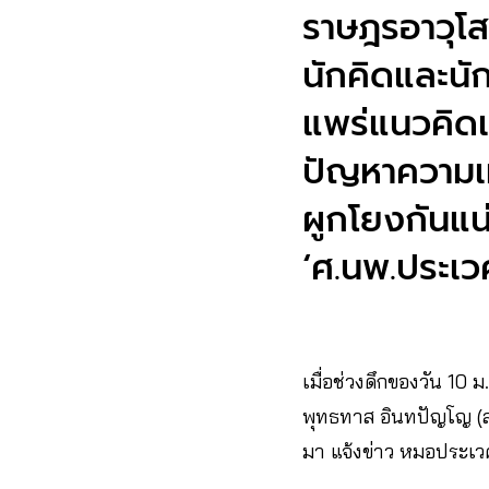
ราษฎรอาวุโส
นักคิดและนั
แพร่แนวคิดแ
ปัญหาความเห
ผูกโยงกันแน
‘ศ.นพ.ประเว
เมื่อช่วงดึกของวัน 10 
พุทธทาส อินทปัญโญ (สวน
มา แจ้งข่าว หมอประเวศ