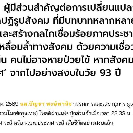
 ผู้มีส่วนสำคัญต่อการเปลี่ยนแ
กปฏิรูปสังคม ที่มีบทบาทหลากหลา
ละสร้างกลไกเชื่อมร้อยภาคประชา
ลื่อมล้ำทางสังคม ด้วยความเชื่อ
่น คนไม่อาจหายป่วยไข้ หากสังค
ศ’ จากไปอย่างสงบในวัย 93 ปี
ม.ค. 2569
นพ.บัญชา พงษ์พานิช
กรรมการและเลขานุการ มูล
โมกข์กรุงเทพ) โพสต์ผ่านเฟซบุ๊กส่วนตัวเมื่อเวลา 23.33 น. ขอ
 วะสี หรือ ศ.นพ.ประเวศ วะสี เสียชีวิตอย่างสงบแล้ว