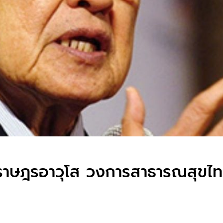
ี’ ราษฎรอาวุโส วงการสาธารณสุขไ