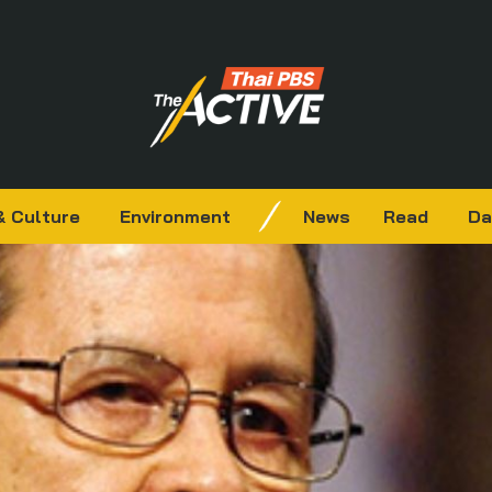
& Culture
Environment
News
Read
Da