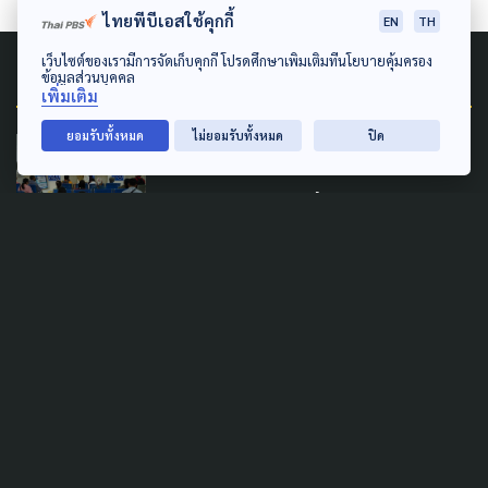
ไทยพีบีเอสใช้คุกกี้
EN
TH
เว็บไซต์ของเรามีการจัดเก็บคุกกี้ โปรดศึกษาเพิ่มเติมที่นโยบายคุ้มครอง
Related News
ข้อมูลส่วนบุคคล
เพิ่มเติม
ยอมรับทั้งหมด
ไม่ยอมรับทั้งหมด
ปิด
PUBLIC HEALTH
WELFARE
‘พัฒนา’ ยันไม่ล้ม ‘บัตรทอง’
พร้อมฟังข้อเสนอแก้กฎหมาย
เบรกคอมเมนต์ ‘ร่วมจ่าย’
23 กรกฎาคม 2026
PUBLIC HEALTH
SOCIAL MOVEMENT
WELFARE
มองเหตุผลค้าน 'ร่วมจ่าย-แก้
พ.ร.บ.บัตรทอง' ย้ำ รัฐต้อง