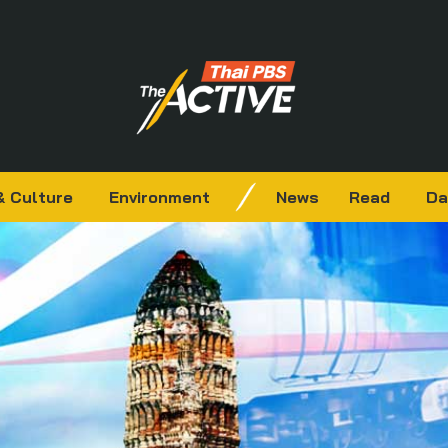
& Culture
Environment
News
Read
Da