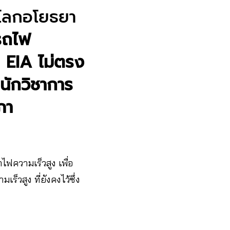
โลกอโยธยา
รถไฟ
ย EIA ไม่ตรง
 นักวิชาการ
ภา
ฟความเร็วสูง เพื่อ
็วสูง ที่ยังคงไว้ซึ่ง