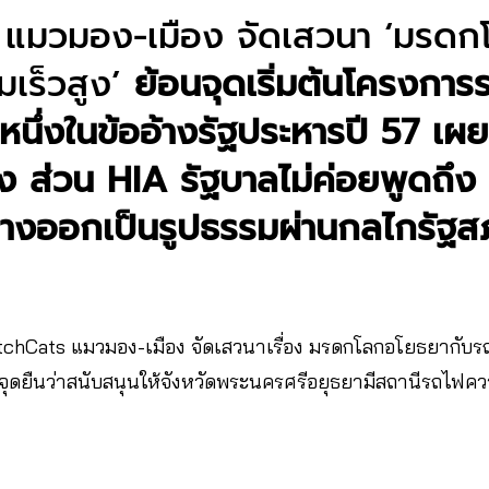
แมวมอง-เมือง จัดเสวนา ‘มรดก
เร็วสูง’
ย้อนจุดเริ่มต้นโครงการ
หนึ่งในข้ออ้างรัฐประหารปี 57 เผ
ิง ส่วน HIA รัฐบาลไม่ค่อยพูดถึง
างออกเป็นรูปธรรมผ่านกลไกรัฐส
tchCats แมวมอง-เมือง จัดเสวนาเรื่อง มรดกโลกอโยธยากับรถไ
ุดยืนว่าสนับสนุนให้จังหวัดพระนครศรีอยุธยามีสถานีรถไฟความเร