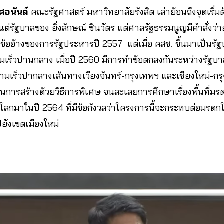
ศอนันต์
คณะรัฐศาสตร์ มหาวิทยาลัยรังสิต เล่าย้อนถึงจุดเริ
นตั้งแต่รัฐบาลของ ยิ่งลักษณ์ ชินวัตร แต่ศาลรัฐธรรมนูญมีคำสั่งว
นข้ออ้างของการรัฐประหารปี 2557 แต่เมื่อ คสช. ขึ้นมาเป็นรัฐ
มเร็วปานกลาง เมื่อปี 2560 มีการทำข้อตกลงกันระหว่างรัฐบาล
ามเร็วปากลางเส้นทางเวียงจันทร์-กรุงเทพฯ และเชียงใหม่-กรุ
 ในการสร้างด้วยวิธีการพิเศษ จนละเลยการศึกษาเรื่องพื้นที่มร
กมาในปี 2564 ที่มีข้อกังวลว่าโครงการนี้จะกระทบต่อมรดกโ
ยังเขตเมืองใหม่