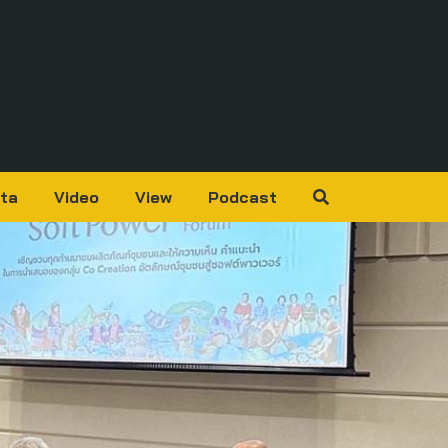
ta
Video
View
Podcast