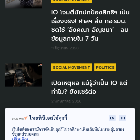
IO โจมตีนักปกป้องสิทธิฯ เป็น
เรื่องจริง! ศาลฯ สั่ง กอ.รมน.
ชดใช้ ‘อังคณา-อัญชนา’ - ลบ
ข้อมูลภายใน 7 วัน
11 มิถุนายน 2026
SOCIAL MOVEMENT
POLITICS
เปิดเหตุผล แม้รู้ว่าเป็น IO แต่
ทำไม? ยังแชร์ต่อ
2 พฤษภาคม 2026
ไทยพีบีเอสใช้คุกกี้
EN
TH
WELFARE
เว็บไซต์ของเรามีการจัดเก็บคุกกี้ โปรดศึกษาเพิ่มเติมที่นโยบายคุ้มครอง
1 เดือนผ่านไป ยังไร้วี่แวว กกต.
ข้อมูลส่วนบุคคล
เพิ่มเติม