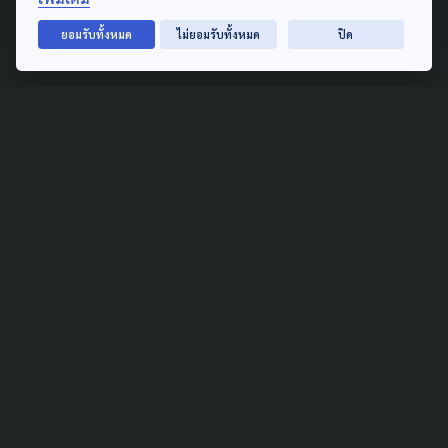
รับรองผลเลือกตั้ง "บอร์ด
ประกันสังคม"
ยอมรับทั้งหมด
ไม่ยอมรับทั้งหมด
ปิด
24 มกราคม 2024
TAG
ACTIVE DATA LAB
ENVIRONMENT
INDIGENOUS
INEQUALITY
LIFE & CULTURE
POLICY WATCH
POST ELECTION
PUBLIC POLICY
SOCIAL AGENDA
THAIPROTESTS
THE LISTENING
ชายแดนใต้
มหานครภูมิภาค