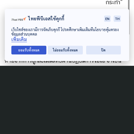
กระทำ”
อัญชนา หีมมิหน๊ะ
ไทยพีบีเอสใช้คุกกี้
EN
TH
เว็บไซต์ของเรามีการจัดเก็บคุกกี้ โปรดศึกษาเพิ่มเติมที่นโยบายคุ้มครอง
ข้อมูลส่วนบุคคล
เพิ่มเติม
อัญชนา กล่าวเพิ่มเติมว่า ในประเด็นการเยียวยาผู้เสีย
ยอมรับทั้งหมด
ไม่ยอมรับทั้งหมด
ปิด
หายจากการถูกละเมิดสิทธิผ่านปฏิบัติการไอโอ จำเป็น
ต้องมีการทำความเข้าใจใหม่เกี่ยวกับรูปแบบการเยียวยาที่
เหมาะสม โดยไม่ควรจำกัดอยู่เพียงเรื่องของตัวเงินเท่านั้น
เธอยังระบุว่า ศาลชั้นต้นเคยวินิจฉัยไว้ว่า การกระทำดัง
กล่าวมีลักษณะเป็นการกระทำที่โหดร้ายทางจิตใจ
ปรานม สมวงศ์
ผู้แทนองค์กร Protection International