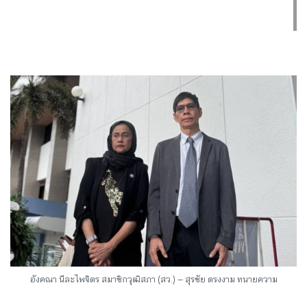
อังคณา นีละไพจิตร สมาชิกวุฒิสภา (สว.) – สุรชัย ตรงงาม ทนายความ