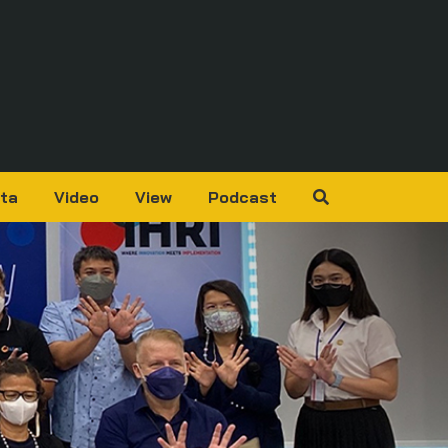
ta
Video
View
Podcast