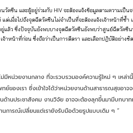
ด้านวัคซีน และผู้อยู่ร่วมกับ HIV จะต้องแจ้งข้อมูลตามความเป็นจริ
เมื่อไปถึงจุดฉีดวัคซีนไม่จำเป็นที่จะต้องแจ้งเจ้าหน้าที่ซ้ำ เ
ยู่แล้ว ซึ่งปัจจุบันยังพบบางจุดฉีดวัคซีนยังพบว่าศูนย์ฉีดวัคซีนบ
งเจ้าหน้าที่ก่อน ซึ่งถือว่าเป็นการตีตรา และเลือกปฎิบัติอย่างชั
าไม่มีหน่วยงานกลาง ที่จะรวบรวมองค์ความรู้ใหม่ ๆ เหล่านี้
ย์ของเรา ซึ่งเข้าใจได้ว่าหน่วยงานด้านสาธารณสุขอาจจะ
านด้านประชาสังคม งานวิจัย อาจจะต้องลุกขึ้นมามีบทบาท
านการณ์เปลี่ยนแต่เรายังรับมือด้วยรูปแบบเดิม ๆ ”