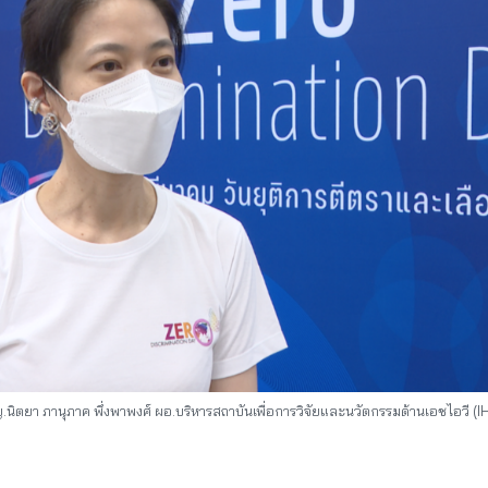
นิตยา ภานุภาค พึ่งพาพงศ์ ผอ.บริหารสถาบันเพื่อการวิจัยและนวัตกรรมด้านเอชไอวี (I