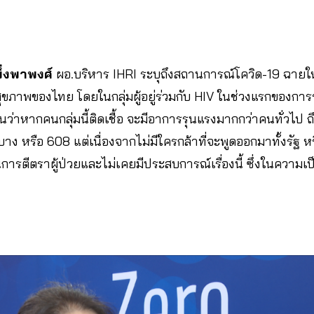
ึ่งพาพงศ์
ผอ.บริหาร IHRI ระบุถึงสถานการณ์โควิด-19 ฉายให
ุขภาพของไทย โดยในกลุ่มผู้อยู่ร่วมกับ HIV ในช่วงแรกของการร
ว่าหากคนกลุ่มนี้ติดเชื้อ จะมีอาการรุนแรงมากกว่าคนทั่วไป ถึง
บาง หรือ 608 แต่เนื่องจากไม่มีใครกล้าที่จะพูดออกมาทั้งรัฐ หร
็นการตีตราผู้ป่วยและไม่เคยมีประสบการณ์เรื่องนี้ ซึ่งในควา