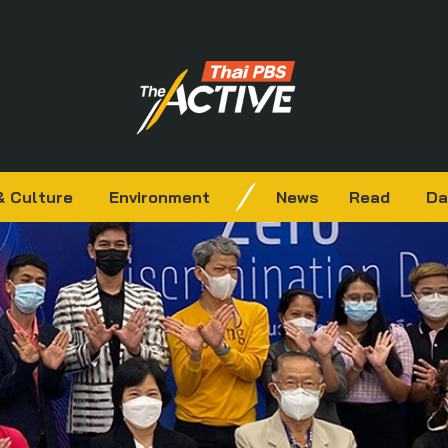
& Culture
Environment
News
Read
Da