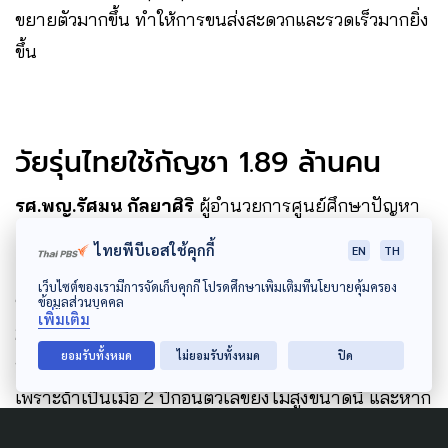
ขยายตัวมากขึ้น ทำให้การขนส่งสะดวกและรวดเร็วมากยิ่ง
ขึ้น
วัยรุ่นไทยใช้กัญชา 1.89 ล้านคน
รศ.พญ.รัศมน กัลยาศิริ
ผู้อำนวยการศูนย์ศึกษาปัญหา
ยาเสพติด (ศศก.) ภาควิชาจิตเวชศาสตร์ คณะ
ไทยพีบีเอสใช้คุกกี้
EN
TH
แพทยศาสตร์ จุฬาลงกรณ์มหาวิทยาลัย กล่าวว่า ในเรื่อง
เว็บไซต์ของเรามีการจัดเก็บคุกกี้ โปรดศึกษาเพิ่มเติมที่นโยบายคุ้มครอง
ของกัญชา ทางศูนย์มีตัวเลขปี 2564 พบคนไทยอายุ 18-
ข้อมูลส่วนบุคคล
เพิ่มเติม
25 ปี มีการใช้กัญชาที่ไม่ใช่ทางการแพทย์
ยอมรับทั้งหมด
ไม่ยอมรับทั้งหมด
ปิด
ประมาณ 1.89 ล้านคน หรือคิดเป็น 4.3% ถือว่าสูงมาก
เพราะถ้าเป็นเมื่อ 2 ปีก่อนตัวเลขยังไม่สูงขนาดนี้ และหาก
เทียบกับปี 2563 ก็พบว่าเพิ่มขึ้นมาถึง 2 เท่า ก็เข้าใจได้ว่า