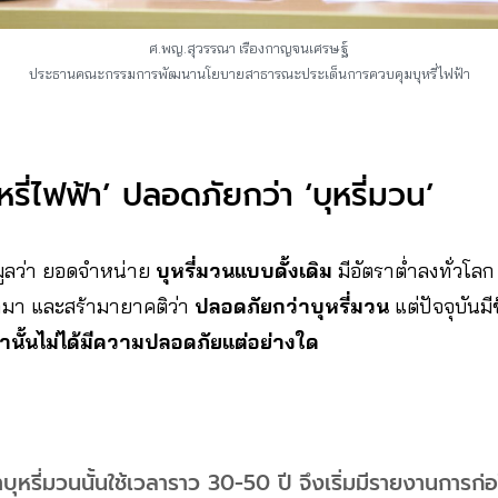
ศ.พญ.สุวรรณา เรืองกาญจนเศรษฐ์
ประธานคณะกรรมการพัฒนานโยบายสาธารณะประเด็นการควบคุมบุหรี่ไฟฟ้า
รี่ไฟฟ้า’ ปลอดภัยกว่า ‘บุหรี่มวน’
มูลว่า ยอดจำหน่าย
บุหรี่มวนแบบดั้งเดิม
มีอัตราต่ำลงทั่วโลก
้ามา และสร้ามายาคติว่า
ปลอดภัยกว่าบุหรี่มวน
แต่ปัจจุบันม
ฟ้านั้นไม่ได้มีความปลอดภัยแต่อย่างใด
าบุหรี่มวนนั้นใช้เวลาราว 30-50 ปี จึงเริ่มมีรายงานการก่