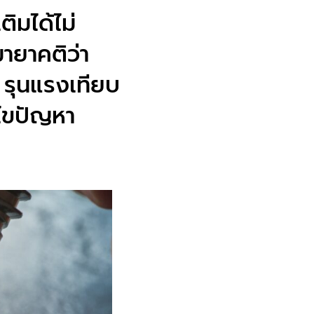
ิมได้ไม่
ายาคติว่า
า รุนแรงเทียบ
้ไขปัญหา