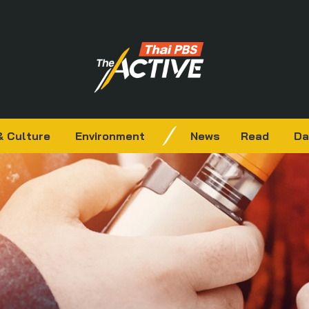
& Culture
Environment
News
Read
Da