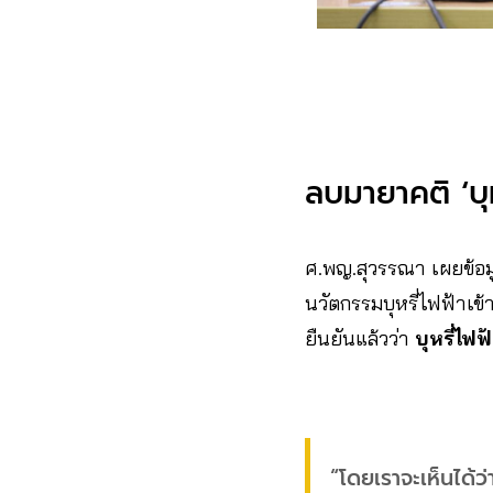
ลบมายาคติ ‘บุห
ศ.พญ.สุวรรณา เผยข้อ
นวัตกรรมบุหรี่ไฟฟ้าเข
ยืนยันแล้วว่า
บุหรี่ไฟ
“โดยเราจะเห็นได้ว่