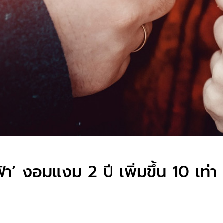
้า’ งอมแงม 2 ปี เพิ่มขึ้น 10 เท่า