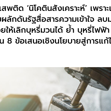
สพติด ‘นิโคตินสังเคราะห์’ เพราะเต
มผลักดันรัฐสื่อสารความเข้าใจ ลบม
ให้เลิกบุหรี่มวนได้ ย้ำ บุหรี่ไฟฟ้
น 8 ข้อเสนอเชิงนโยบายสู่การแก