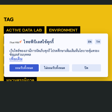
TAG
ACTIVE DATA LAB
ENVIRONMENT
INDIGENOUS
INEQUALITY
LIFE & CULTURE
ไทยพีบีเอสใช้คุกกี้
EN
TH
POLICY WATCH
POST ELECTION
เว็บไซต์ของเรามีการจัดเก็บคุกกี้ โปรดศึกษาเพิ่มเติมที่นโยบายคุ้มครอง
ข้อมูลส่วนบุคคล
เพิ่มเติม
PUBLIC POLICY
SOCIAL AGENDA
ยอมรับทั้งหมด
ไม่ยอมรับทั้งหมด
ปิด
THAIPROTESTS
THE LISTENING
ชายแดนใต้
มหานครภูมิภาค
SEARCH