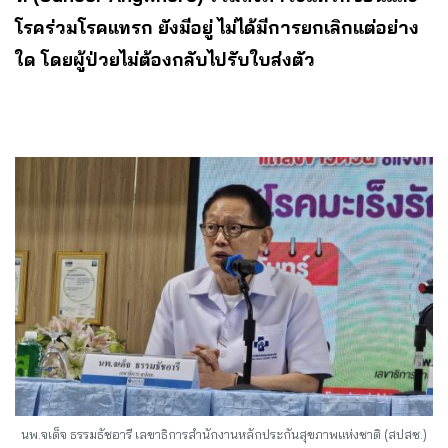
โรคร่วมโรคแทรก ยังมีอยู่ ไม่ได้มีการยกเลิกแต่อย่าง
ใด โดยผู้ป่วยไม่ต้องกลับไปรับใบส่งตัว
นพ.จเด็จ ธรรมธัชอารี เลขาธิการสำนักงานหลักประกันสุขภาพแห่งชาติ (สปสช.)