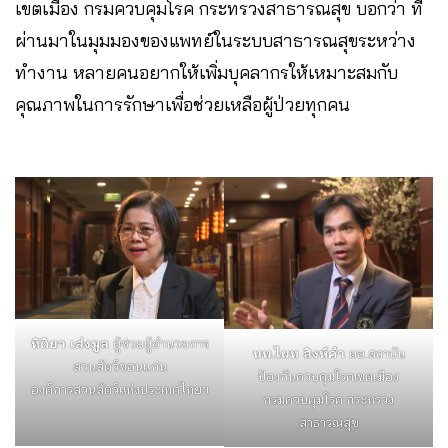
เขตเมือง กรมควบคุมโรค กระทรวงสาธารณสุข
บอกว่า ที่
ผ่านมาในมุมมองของแพทย์ในระบบสาธารณสุขระหว่าง
ทำงาน หลายคนอยากให้เพิ่มบุคลากรให้เหมาะสมกับ
คุณภาพในการรักษาเพื่อช่วยเหลือผู้ป่วยทุกคน
ทิติยา เส่งมูล
ผู้ช่วยผู้อำนวยการ
นพ.ไผท สิงห์คำ
ผอ.สถาบัน
สวนสัตว์ขอนแก่น
ป้องกันควบคุมโรคเขตเมือง
องค์การสวนสัตว์แห่งประเทศไทยฯ
กรมควบคุมโรค กระทรวง
สาธารณสุข