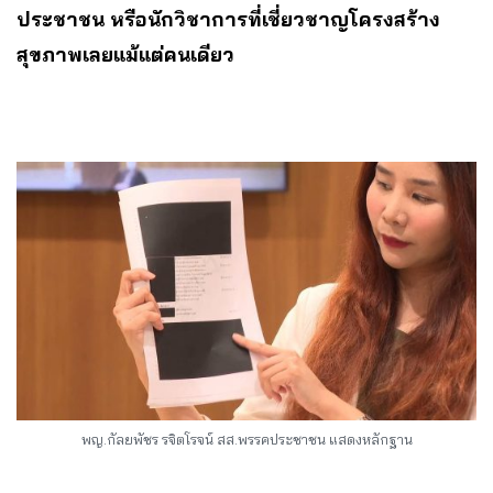
ประชาชน หรือนักวิชาการที่เชี่ยวชาญโครงสร้าง
สุขภาพเลยแม้แต่คนเดียว
พญ.กัลยพัชร รจิตโรจน์ สส.พรรคประชาชน แสดงหลักฐาน