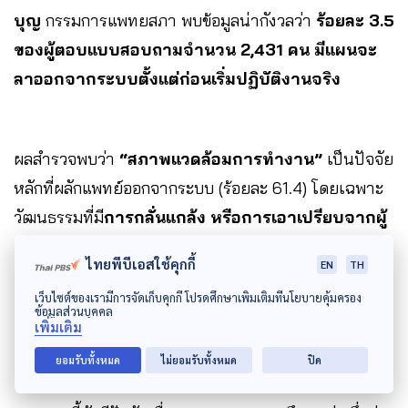
บุญ
กรรมการแพทยสภา พบข้อมูลน่ากังวลว่า
ร้อยละ 3.5
ของผู้ตอบแบบสอบถามจำนวน 2,431 คน มีแผนจะ
ลาออกจากระบบตั้งแต่ก่อนเริ่มปฏิบัติงานจริง
ผลสำรวจพบว่า
“สภาพแวดล้อมการทำงาน”
เป็นปัจจัย
หลักที่ผลักแพทย์ออกจากระบบ (ร้อยละ 61.4) โดยเฉพาะ
วัฒนธรรมที่มี
การกลั่นแกล้ง หรือการเอาเปรียบจากผู้
ร่วมงานและผู้บังคับบัญชา
ไทยพีบีเอสใช้คุกกี้
EN
TH
เว็บไซต์ของเรามีการจัดเก็บคุกกี้ โปรดศึกษาเพิ่มเติมที่นโยบายคุ้มครอง
ข้อมูลส่วนบุคคล
ตามมาด้วย
“ภาระงานหนักเกินไป”
(ร้อยละ 51.7) และ
เพิ่มเติม
“ค่าตอบแทนต่ำเกินไป”
(ร้อยละ 42.9) ซึ่งไม่สมดุลกับ
ยอมรับทั้งหมด
ไม่ยอมรับทั้งหมด
ปิด
ความรับผิดชอบและค่าครองชีพ โดยเฉพาะในพื้นที่ชนบท