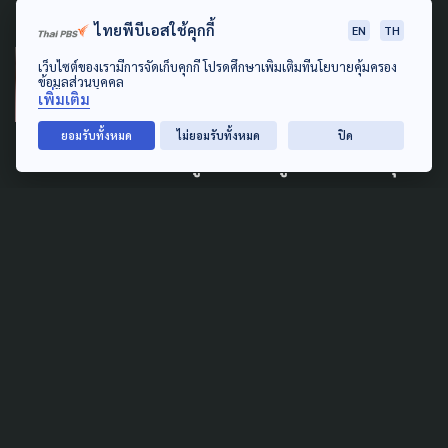
ไทยพีบีเอสใช้คุกกี้
EN
TH
PUBLIC HEALTH
GENDER & SEXUALITY
เว็บไซต์ของเรามีการจัดเก็บคุกกี้ โปรดศึกษาเพิ่มเติมที่นโยบายคุ้มครอง
ข้อมูลส่วนบุคคล
เพิ่มเติม
สื่อสารตัวเลขผู้ติดเชื้อ HIV
ต้องไม่สร้างความตระหนก ย้ำใช้
ยอมรับทั้งหมด
ไม่ยอมรับทั้งหมด
ปิด
ข้อมูลเชิงลึก สู่นโยบายเชิงรุก
24 กุมภาพันธ์ 2026
TAG
ACTIVE DATA LAB
ENVIRONMENT
INDIGENOUS
INEQUALITY
LIFE & CULTURE
POLICY WATCH
POST ELECTION