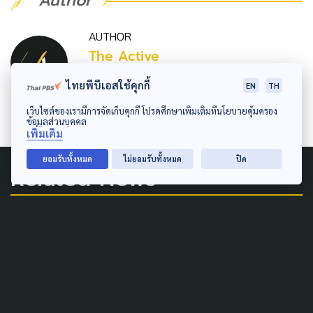
Author
AUTHOR
The Active
กองบรรณาธิการ The Active
ไทยพีบีเอสใช้คุกกี้
EN
TH
เว็บไซต์ของเรามีการจัดเก็บคุกกี้ โปรดศึกษาเพิ่มเติมที่นโยบายคุ้มครอง
ข้อมูลส่วนบุคคล
เพิ่มเติม
ยอมรับทั้งหมด
ไม่ยอมรับทั้งหมด
ปิด
Related News
PUBLIC HEALTH
หมอไม่พอ-คิวรอนาน ดันโมเดล
"ดูแลใจด้วยชุมชน" สร้างผู้นำ
การเปลี่ยนแปลงเยียวยาแผลใจ
คนไทย