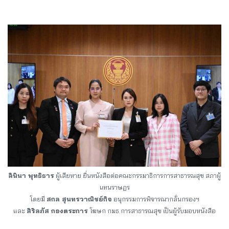
ลินินา พุทธิธาร
ผู้เสียหาย ยื่นหนังสือต่อคณะกรรมาธิการการสาธารณสุข สภาผู้
แทนราษฏร
โดยมี
สกล สุนทรวาณิชย์กิจ
อนุกรรมการพิจารณากลั่นกรองฯ
และ
สิริลภัส กองตระการ
โฆษก กมธ.การสาธารณสุข เป็นผู้รับมอบหนังสือ