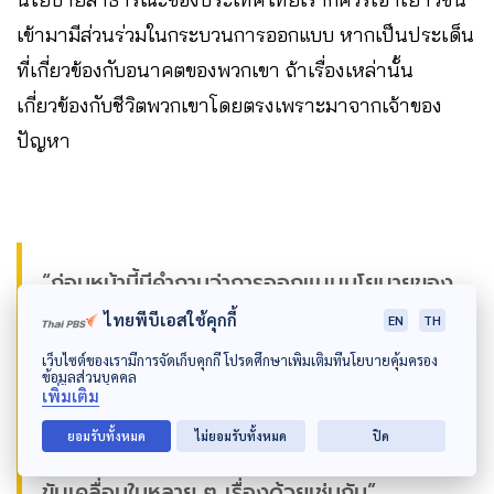
เข้ามามีส่วนร่วมในกระบวนการออกแบบ หากเป็นประเด็น
ที่เกี่ยวข้องกับอนาคตของพวกเขา ถ้าเรื่องเหล่านั้น
เกี่ยวข้องกับชีวิตพวกเขาโดยตรงเพราะมาจากเจ้าของ
ปัญหา
“ก่อนหน้านี้มีคำถามว่าการออกแบบนโยบายของ
ผู้ใหญ่ที่มีทั้งทำได้จริงและทำไม่ได้บางส่วน ต้อง
ไทยพีบีเอสใช้คุกกี้
EN
TH
เว็บไซต์ของเรามีการจัดเก็บคุกกี้ โปรดศึกษาเพิ่มเติมที่นโยบายคุ้มครอง
ยอมรับระบบบางอย่างมันมีกฎระเบียบค่อนข้าง
ข้อมูลส่วนบุคคล
เพิ่มเติม
มากที่เป็นอุปสรรคในการออกแบบ ไม่ใช่แค่ไทย
ยอมรับทั้งหมด
ไม่ยอมรับทั้งหมด
ปิด
ต่างประเทศก็มี บางครั้งก็เป็นอุปสรรคต่อการ
ขับเคลื่อนในหลาย ๆ เรื่องด้วยเช่นกัน”