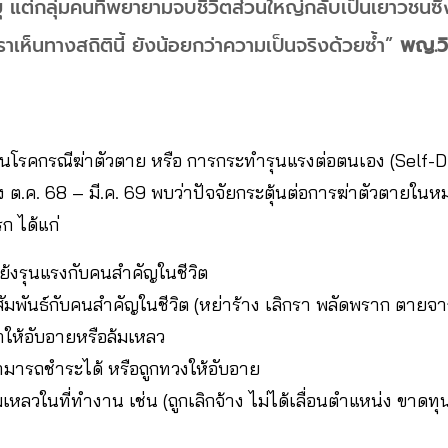
ุ แต่กลุ่มคนที่พยายามจบชีวิตส่วนใหญ่กลับเป็นเยาวชนซึ่ง
เราเห็นทางสถิตินี้ ยังน้อยกว่าความเป็นจริงด้วยซ้ำ”
พญ.วิ
รคกรณีฆ่าตัวตาย หรือ การกระทำรุนแรงต่อตนเอง (Self-D
 ต.ค. 68 – มี.ค. 69 พบว่าปัจจัยกระตุ้นต่อการฆ่าตัวตายในห
ก ได้แก่
ย้งรุนแรงกับคนสำคัญในชีวิต
มพันธ์กับคนสำคัญในชีวิต (หย่าร้าง เลิกรา พลัดพราก ตายจา
ำให้อับอายหรือล้มเหลว
่สามารถชำระได้ หรือถูกทวงให้อับอาย
หลวในที่ทำงาน เช่น (ถูกเลิกจ้าง ไม่ได้เลื่อนตำแหน่ง ขาดทุ