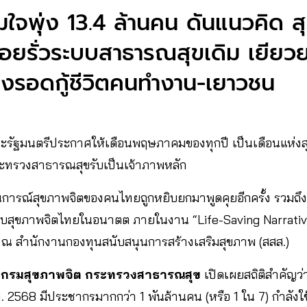
ใจพุ่ง 13.4 ล้านคน ดันแนวคิด ส
ยรั่วระบบสาธารณสุขเดิม เยียวย
รอดกู้ชีวิตคนทำงาน-เยาวชน
8 คณะรัฐมนตรีประกาศให้เดือนพฤษภาคมของทุกปี เป็นเดือนแห่ง
ะทรวงสาธารณสุขรับเป็นเจ้าภาพหลัก
ถานการณ์สุขภาพจิตของคนไทยถูกหยิบยกมาพูดคุยอีกครั้ง รวมถ
สุขภาพจิตไทยในอนาตต ภายในงาน “Life-Saving Narratives: ส
 ณ สำนักงานกองทุนสนับสนุนการสร้างเสริมสุขภาพ (สสส.)
็ญ กรมสุขภาพจิต กระทรวงสาธารณสุข
เปิดเผยสถิติสำคัญ
ศ. 2568 มีประชากรมากกว่า 1 พันล้านคน (หรือ 1 ใน 7) กำลังใช้