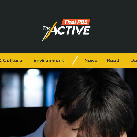
& Culture
Environment
News
Read
Da