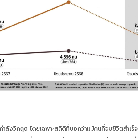
ำลังวิกฤต โดยเฉพาะสถิติที่บอกว่าแม้คนที่จบชีวิตสำเร็จ