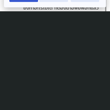
ยังทำอะไรไม่ได้ ก็ต้องมาอพยพอีกแล้ว”
นารี ประพาล
นารี ยังระบุว่า หากการเจรจาเป็นหนทางที่ดีที่สุดก็อยาก
ให้เดินหน้าอย่างจริงจัง เพื่อหลีกเลี่ยงความสูญเสียของทุก
ฝ่าย พร้อมขอให้การยุติสถานการณ์เกิดขึ้นภายในปี 2568
“ขอให้จบจริง ๆ แบบไหนก็ได้ ขอให้จบ ถ้าเป็น
ไปได้อยากให้เป็นของขวัญปีใหม่สำหรับคน