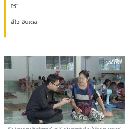
ไว้”
สีไว อินเดช
สีไว อินเดช ชาวบ้านคำระหงษ์ หมู่ 16 ต.โดมประดิษฐ์ อ.น้ำยืน จ.อุบลราชธานี