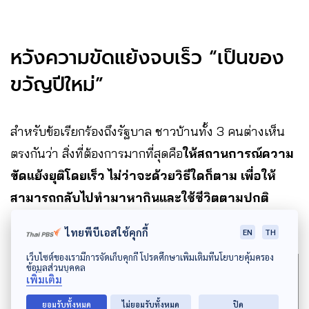
หวังความขัดแย้งจบเร็ว “เป็นของ
ขวัญปีใหม่”
สำหรับข้อเรียกร้องถึงรัฐบาล ชาวบ้านทั้ง 3 คนต่างเห็น
ตรงกันว่า สิ่งที่ต้องการมากที่สุดคือ
ให้สถานการณ์ความ
ขัดแย้งยุติโดยเร็ว ไม่ว่าจะด้วยวิธีใดก็ตาม เพื่อให้
สามารถกลับไปทำมาหากินและใช้ชีวิตตามปกติ
ไทยพีบีเอสใช้คุกกี้
EN
TH
เว็บไซต์ของเรามีการจัดเก็บคุกกี้ โปรดศึกษาเพิ่มเติมที่นโยบายคุ้มครอง
ข้อมูลส่วนบุคคล
“อยากให้มันจบ จบเร็ว ๆ คนชายแดนอยู่แบบ
เพิ่มเติม
ไม่รู้วันกลับ ไม่สบายใจ เพิ่งกลับไปได้ไม่กี่เดือน
ยอมรับทั้งหมด
ไม่ยอมรับทั้งหมด
ปิด