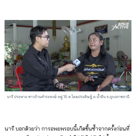
นารี ประพาล ชาวบ้านคำระหงษ์ หมู่ 16 ต.โดมประดิษฐ์ อ.น้ำยืน จ.อุบลราชธานี
นารี บอกด้วยว่า การอพยพรอบนี้เกิดขึ้นซ้ำจากครั้งก่อนที่