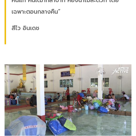
คนแก่ คนเฒ่าก็ลำบาก ห้องน้ำไม่สะดวก โดย
เฉพาะตอนกลางคืน”
สีไว อินเดช