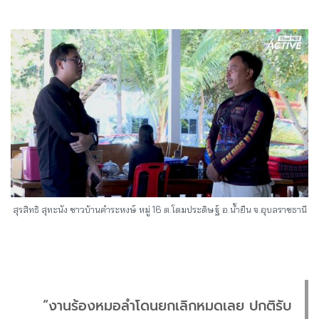
สุรสิทธิ สุทะนัง ชาวบ้านคำระหงษ์ หมู่ 16 ต.โดมประดิษฐ์ อ.น้ำยืน จ.อุบลราชธานี
“งานร้องหมอลำโดนยกเลิกหมดเลย ปกติรับ