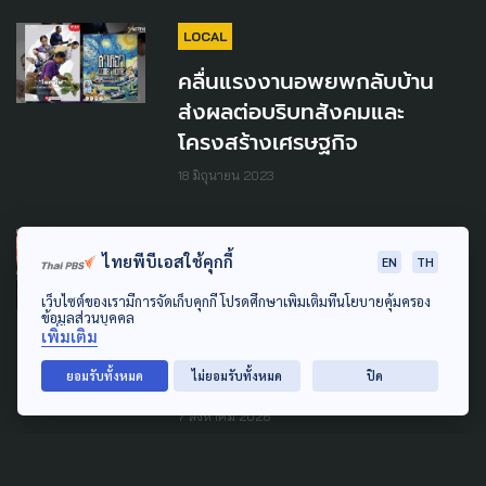
LOCAL
คลื่นแรงงานอพยพกลับบ้าน​
ส่งผลต่อบริบทสังคมและ
โครงสร้างเศรษฐกิจ
18 มิถุนายน 2023
SOCIAL MOVEMENT
LAW & RIGHTS
ไทยพีบีเอสใช้คุกกี้
EN
TH
POLITICS
เว็บไซต์ของเรามีการจัดเก็บคุกกี้ โปรดศึกษาเพิ่มเติมที่นโยบายคุ้มครอง
'พีมูฟ' เตรียมร้อง นายกฯ-
ข้อมูลส่วนบุคคล
เพิ่มเติม
กมธ.-กรรมการสิทธิฯ ตรวจสอบ
เหตุรุนแรงที่ ก.มหาดไทย
ยอมรับทั้งหมด
ไม่ยอมรับทั้งหมด
ปิด
7 สิงหาคม 2026
SOCIAL MOVEMENT
LAW & RIGHTS