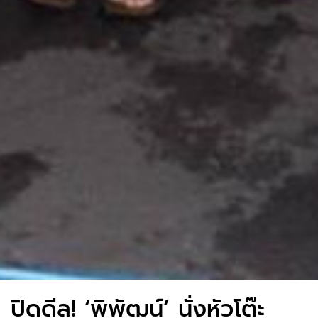
ปิดดีล! ‘พิพัฒน์’ นั่งหัวโต๊ะ