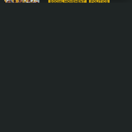
SOCIAL MOVEMENT
POLITICS
SEC Watch ปลุกม็อบใส่ขาสั้น
จี้ 'อนุทิน' อย่าผิดสัญญา! หยุด
แลนด์บริดจ์-SEC-เขียนแผน
พัฒนาภาคใต้ใหม่
4 สิงหาคม 2026
SOCIAL MOVEMENT
SUSTAINABLE
'รักษ์พะโต๊ะ' จี้ รัฐบาลยกเลิก
ศึกษา EIA-EHIA ภายใต้ 'แลนด์
บริดจ์' ทั้งหมด
2 สิงหาคม 2026