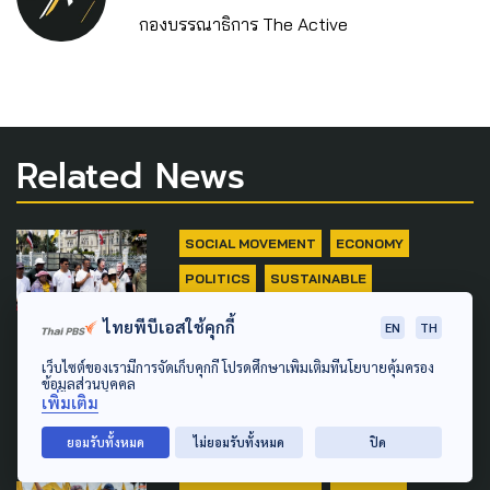
กองบรรณาธิการ The Active
Related News
SOCIAL MOVEMENT
ECONOMY
POLITICS
SUSTAINABLE
ตั้ง คกก.ทำแผนพัฒนาภาคใต้
ไทยพีบีเอสใช้คุกกี้
EN
TH
ครม.รับทราบข้อเรียกร้อง SEC
เว็บไซต์ของเรามีการจัดเก็บคุกกี้ โปรดศึกษาเพิ่มเติมที่นโยบายคุ้มครอง
ข้อมูลส่วนบุคคล
Watch
เพิ่มเติม
5 สิงหาคม 2026
ยอมรับทั้งหมด
ไม่ยอมรับทั้งหมด
ปิด