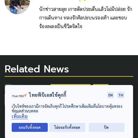
นักข่าวสายลุย เกาะติดประเด็นแล้วไม่มีปล่อย รัก
การเดินทาง หลงรักศิลปะบนรองเท้า และชอบ
ร้องเพลงเป็นชีวิตจิตใจ
Related News
SOCIAL MOVEMENT
LOCAL
ไทยพีบีเอสใช้คุกกี้
EN
TH
SUSTAINABLE
เว็บไซต์ของเรามีการจัดเก็บคุกกี้ โปรดศึกษาเพิ่มเติมที่นโยบายคุ้มครอง
'วิโชคศักดิ์' ยันสู้คดีหลังถูกฟ้อง
ข้อมูลส่วนบุคคล
เพิ่มเติม
จี้รัฐตรวจสอบ-เพิกถอน เอกชน
อ้างสิทธิ์หาดปากบารา
ยอมรับทั้งหมด
ไม่ยอมรับทั้งหมด
ปิด
23 กรกฎาคม 2025