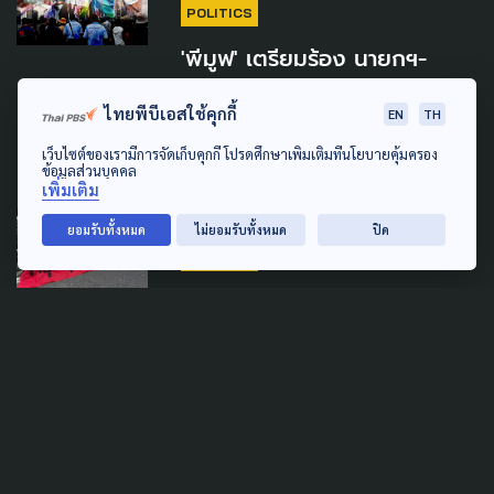
POLITICS
'พีมูฟ' เตรียมร้อง นายกฯ-
กมธ.-กรรมการสิทธิฯ ตรวจสอบ
ไทยพีบีเอสใช้คุกกี้
เหตุรุนแรงที่ ก.มหาดไทย
EN
TH
เว็บไซต์ของเรามีการจัดเก็บคุกกี้ โปรดศึกษาเพิ่มเติมที่นโยบายคุ้มครอง
7 สิงหาคม 2026
ข้อมูลส่วนบุคคล
เพิ่มเติม
SOCIAL MOVEMENT
LAW & RIGHTS
ยอมรับทั้งหมด
ไม่ยอมรับทั้งหมด
ปิด
POLITICS
'พีมูฟ' ชุมนุมยืดเยื้อ ผลหารือ
'ทรงศักดิ์' ส่งไม่ถึง ครม. ลุ้นต่อ
สัปดาห์หน้า
5 สิงหาคม 2026
SOCIAL MOVEMENT
WELFARE