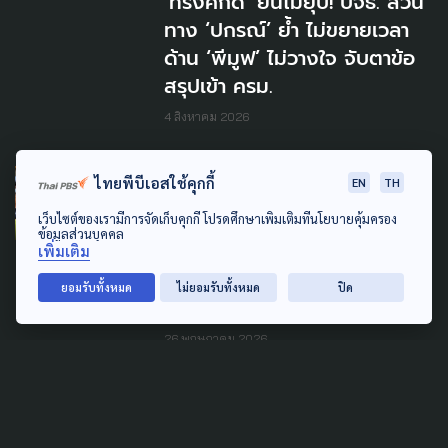
‘ทรงศักดิ์’ ยันไม่ยุบ! บจธ. สวน
ทาง ‘ปกรณ์’ ย้ำ ไม่ขยายเวลา
ด้าน ‘พีมูฟ’ ไม่วางใจ จับตาข้อ
สรุปเข้า ครม.
4 สิงหาคม 2026
LAW & RIGHTS
LOCAL
POLITICS
ไทยพีบีเอสใช้คุกกี้
EN
TH
SOCIAL MOVEMENT
เว็บไซต์ของเรามีการจัดเก็บคุกกี้ โปรดศึกษาเพิ่มเติมที่นโยบายคุ้มครอง
ข้อมูลส่วนบุคคล
ยื่น 12,706 รายชื่อ ดันร่าง
เพิ่มเติม
กม.นิรโทษกรรมคดีป่าไม้-ที่ดิน
ยอมรับทั้งหมด
ไม่ยอมรับทั้งหมด
ปิด
ล้างมลทินเหยื่อทวงคืนผืนป่า
26 พฤษภาคม 2026
LEARNING & EDUCATION
แมตช์เปลี่ยนชีวิต พาเด็ก 6