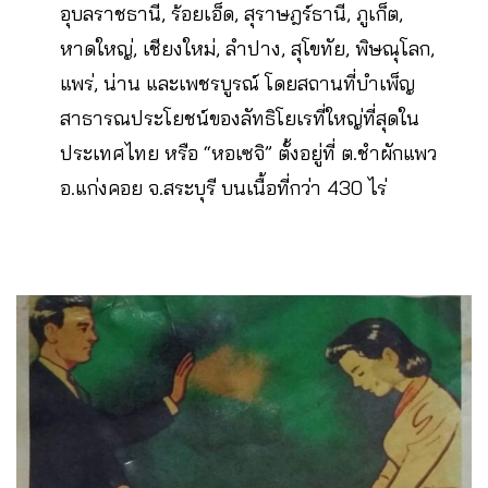
อุบลราชธานี, ร้อยเอ็ด, สุราษฎร์ธานี, ภูเก็ต,
หาดใหญ่, เชียงใหม่, ลำปาง, สุโขทัย, พิษณุโลก,
แพร่, น่าน และเพชรบูรณ์ โดยสถานที่บำเพ็ญ
สาธารณประโยชน์ของลัทธิโยเรที่ใหญ่ที่สุดใน
ประเทศไทย หรือ “หอเซจิ” ตั้งอยู่ที่ ต.ชำผักแพว
อ.แก่งคอย จ.สระบุรี บนเนื้อที่กว่า 430 ไร่