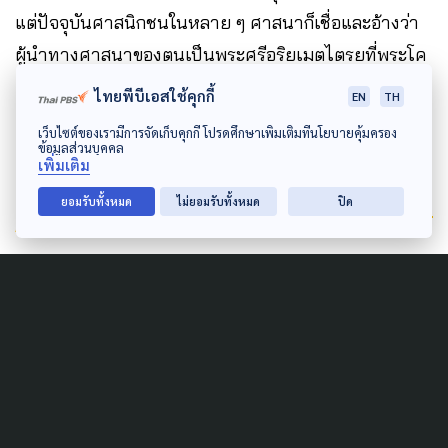
แต่ปัจจุบันศาสนิกชนในหลาย ๆ ศาสนาก็เชื่อและอ้างว่า
ผู้นำทางศาสนาของตนเป็นพระศรีอริยเมตไตรยที่พระโค
ตมพุทธเจ้าได้ทรงพยากรณ์ไว้
ไทยพีบีเอสใช้คุกกี้
EN
TH
เว็บไซต์ของเรามีการจัดเก็บคุกกี้ โปรดศึกษาเพิ่มเติมที่นโยบายคุ้มครอง
ข้อมูลส่วนบุคคล
เพิ่มเติม
ยอมรับทั้งหมด
ไม่ยอมรับทั้งหมด
ปิด
Author
AUTHOR
The Active
กองบรรณาธิการ The Active