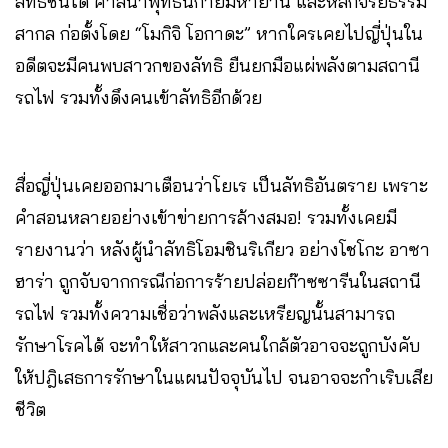
ลัทธิชินโด ศาสนาพุทธนิกายมหายาน และหลักจริยธรรม
สากล ก่อตั้งโดย “โมกิจิ โอกาดะ” หากใครเคยไปญี่ปุ่นใน
อดีตจะมีคนพบสาวกของลัทธิ ยืนยกมือแผ่พลังตามสถานี
รถไฟ รวมทั้งดึงคนเข้าลัทธิอีกด้วย
สื่อญี่ปุ่นเคยออกมาเตือนว่าโยเร เป็นลัทธิอันตราย เพราะ
คำสอนหลายอย่างเข้าข่ายการล้างสมอ! รวมทั้งเคยมี
รายงานว่า หลังผู้นำลัทธิโอมชินริเกียว อย่างโชโกะ อาซา
ฮาร่า ถูกจับจากกรณีก่อการร้ายปล่อยก๊าซซารีนในสถานี
รถไฟ รวมทั้งความเชื่อว่าพลังและเหรียญนั้นสามารถ
รักษาโรคได้ จะทำให้สาวกและคนใกล้ตัวอาจจะถูกบังคับ
ให้ปฎิเสธการรักษาในแผนปัจจุบันไป จนอาจจะกำเริบเสีย
ชีวิต