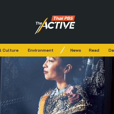
& Culture
Environment
News
Read
Da