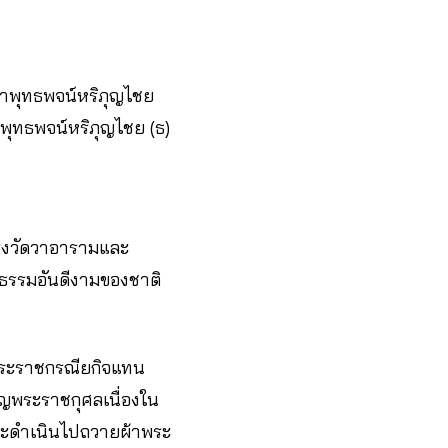
่าพุทธพจน์หริภุญไชย
าพุทธพจน์หริภุญไชย (ธ)
ุงวัดวาอารามและ
นธรรมอันดีงามของชาติ
ิพระราชกรณียกิจแทน
ญพระราชกุศลเนื่องใน
ระดำเนินไปถวายผ้าพระ