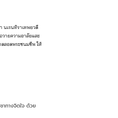
ภา นเรนทิราเทพยวดี
การถวายความอาลัยและ
ญมาตลอดพระชนมชีพ ให้
ูชาทางจิตใจ ด้วย