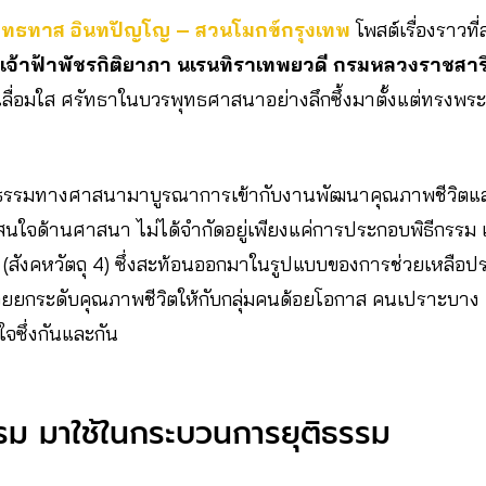
ทธทาส อินทปัญโญ – สวนโมกข์กรุงเทพ
โพสต์เรื่องราวที
 เจ้าฟ้าพัชรกิติยาภา นเรนทิราเทพยวดี กรมหลวงราชสาริ
เลื่อมใส ศรัทธาในบวรพุทธศาสนาอย่างลึกซึ้งมาตั้งแต่ทรงพระ
ธรรมทางศาสนามาบูรณาการเข้ากับงานพัฒนาคุณภาพชีวิตและก
นใจด้านศาสนา ไม่ได้จำกัดอยู่เพียงแค่การประกอบพิธีกรรม 
(สังคหวัตถุ 4) ซึ่งสะท้อนออกมาในรูปแบบของการช่วยเหลือป
วยยกระดับคุณภาพชีวิตให้กับกลุ่มคนด้อยโอกาส คนเปราะบาง ผู้ต
นใจซึ่งกันและกัน
ม มาใช้ในกระบวนการยุติธรรม