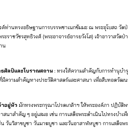
ะองค์ท่านทรงอธิษฐานการบรรพชาเนกขัมมะ ณ พระอุโบสถ วัดป
 พระราชวัชรสุทธิวงศ์ (พระอาจารย์อารยวังโส) เจ้าอาวาสวัดป่
ฐาน
ทธศิลป์และโบราณสถาน
: ทรงให้ความสำคัญกับการทำนุบำร
างที่มีความสำคัญทางประวัติศาสตร์และศาสนา เพื่อสืบทอดวัฒ
าอยู่หัว
มักทรงพระกรุณาโปรดเกล้าฯ ให้พระองค์ภา ปฏิบัต
าสนาสำคัญ ๆ อยู่เสมอ เช่น การเสด็จพระดำเนินไปทรงบำเพ็
่น วันวิสาขบูชา วันมาฆบูชา และวันอาสาฬหบูชา การเสด็จพ