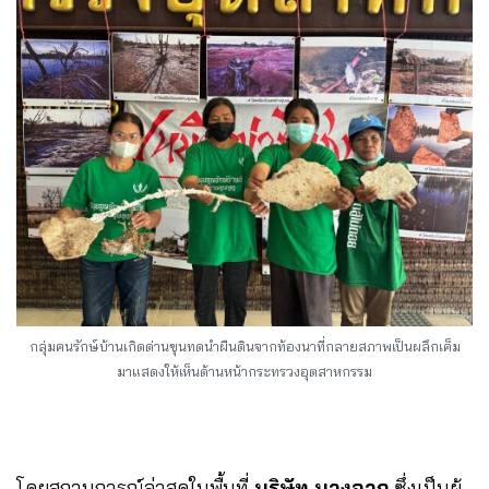
กลุ่มฅนรักษ์บ้านเกิดด่านขุนทดนำผืนดินจากท้องนาที่กลายสภาพเป็นผลึกเค็ม
มาแสดงให้เห็นด้านหน้ากระทรวงอุตสาหกรรม
โดยสถานการณ์ล่าสุดในพื้นที่
บริษัท บางจาก
ซึ่งเป็นผู้