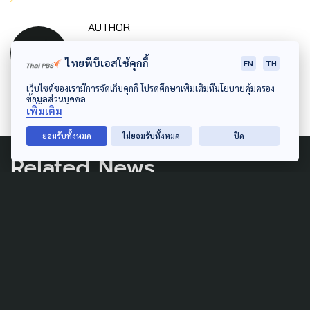
AUTHOR
The Active
ไทยพีบีเอสใช้คุกกี้
EN
TH
กองบรรณาธิการ The Active
เว็บไซต์ของเรามีการจัดเก็บคุกกี้ โปรดศึกษาเพิ่มเติมที่นโยบายคุ้มครอง
ข้อมูลส่วนบุคคล
เพิ่มเติม
ยอมรับทั้งหมด
ไม่ยอมรับทั้งหมด
ปิด
Related News
POLLUTION
แบน 'พาราควอต-คลอร์ไพรี
ฟอส' ชอบด้วยกฎหมาย Thai-
PAN ย้ำ ทิศทางที่ดี คุ้มครอง
ประโยชน์สาธารณะ