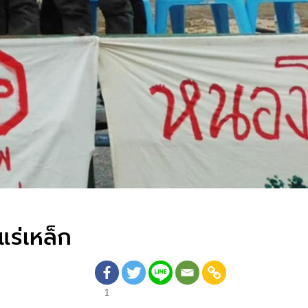
งแร่เหล็ก
1