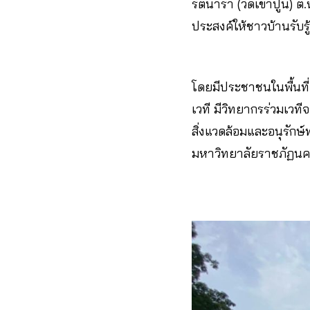
รัตนารา (วัดเขาปูน) ต
ประสงค์ให้ชาวบ้านรับร
โดยมีประชาชนในพื้นที
เวที มีวิทยากรร่วมเว
สิ่งแวดล้อมและอนุรัก
มหาวิทยาลัยราชภัฏนค