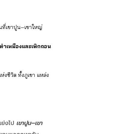
้นที่เขาปูน–เขาใหญ่
รทําเหมืองและเพิกถอน
ชีวิต ทั้งภูเขา แหล่ง
กแย่งไป
เขาปูน–เขา