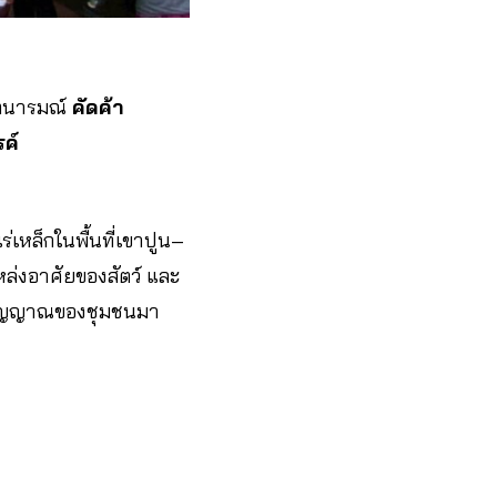
จตนารมณ์
คัดค้า
ค์
่เหล็กในพื้นที่เขาปูน–
แหล่งอาศัยของสัตว์ และ
จิตวิญญาณของชุมชนมา