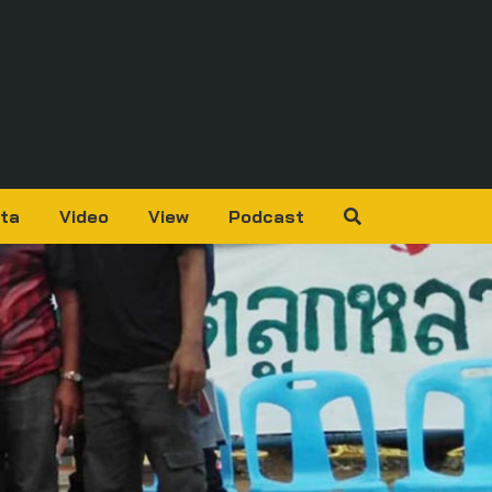
ta
Video
View
Podcast