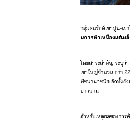
กลุ่มคนรักษ์เขาปูน-เ
นการทําเหมืองแร่เหล
โดยสาระสำคัญ ระบุว่า 
เขาใหญ่จํานวน กว่า 221
พืชนานาชนิด อีกทั้งยัง
ยาวนาน
สำหรับเหตุผลของการค