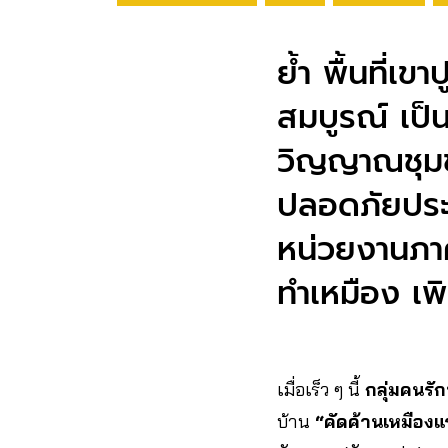
ย้ำ พื้นที่เข
สมบูรณ์ เป็น
วิญญาณชุมช
ปลอดภัยประ
หน่วยงานภาค
ทําเหมือง เ
เมื่อเร็ว ๆ นี้
กลุ่มคนรั
บ้าน
“คัดค้านเหมืองแร