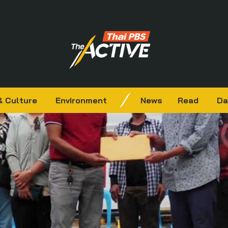
& Culture
Environment
News
Read
Da