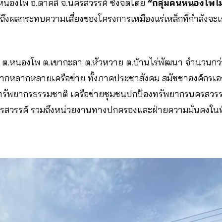
.หนองโพ อ.ตาคลี จ.นครสวรรค์ ซึ่งจัดโดย
“กลุ่มคนหนองโพไม
ู้ถึงผลกระทบความเสี่ยงของโครงการเหมืองแร่เหล็กที่กำลังจะเ
่ ต.หนองโพ ต.เขากะลา ต.หัวหวาย ต.บ้านไร่พัฒนา จำนวนกว่
ทีจากหลากหลายเครือข่าย ทั้งภาคประชาสังคม สมัชชาองค์กรเ
ษ์ทรัพยากรธรรมชาติ เครือข่ายชุมชนปกป้องทรัพยากรนครสวร
รสวรรค์ รวมถึงหน่วยงานทางปกครองและฝ่ายความมั่นคงในท้