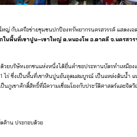
ขาใหญ่ กับเครือข่ายชุมชนปกป้องทรัพยากรนครสวรรค์ แสดงเ
็กในพื้นที่เขาปูน–เขาใหญ่ ต.หนองโพ อ.ตาคลี จ.นครสวรร
ด้วยบริษัทเอกชนแห่งหนึ่งได้ยื่นคําขอประทานบัตรทําเหมืองแร
 ไร่ ซึ่งเป็นพื้นที่เขาหินปูนอันอุดมสมบูรณ์ เป็นแหล่งต้นน้ำ 
เป็นภูเขาศักดิ์สิทธิ์ที่มีความเชื่อมโยงกับประวัติศาสตร์และ
ัดค้าน ประกอบด้วย