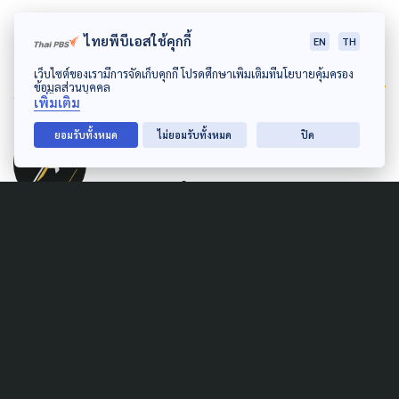
ไทยพีบีเอสใช้คุกกี้
EN
TH
เว็บไซต์ของเรามีการจัดเก็บคุกกี้ โปรดศึกษาเพิ่มเติมที่นโยบายคุ้มครอง
Author
ข้อมูลส่วนบุคคล
เพิ่มเติม
AUTHOR
ยอมรับทั้งหมด
ไม่ยอมรับทั้งหมด
ปิด
The Active
กองบรรณาธิการ The Active
Related News
SOCIAL MOVEMENT
LAW & RIGHTS
POLITICS