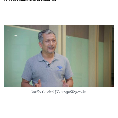
ไมตรี จงไกรจักร์ ผู้จัดการมูลนิธิชุมชนไท