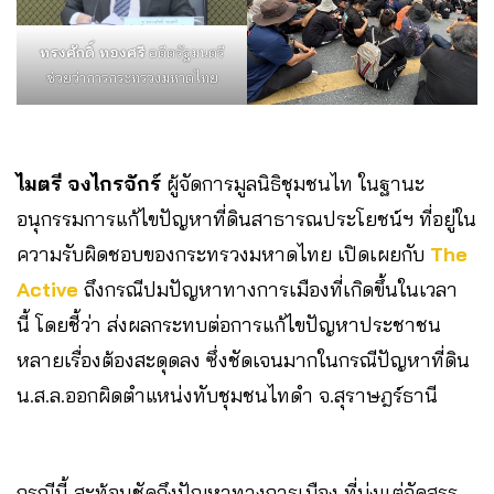
ทรงศักดิ์ ทองศรี
อดีตรัฐมนตรี
ช่วยว่าการกระทรวงมหาดไทย
ไมตรี จงไกรจักร์
ผู้จัดการมูลนิธิชุมชนไท ในฐานะ
อนุกรรมการแก้ไขปัญหาที่ดินสาธารณประโยชน์ฯ ที่อยู่ใน
ความรับผิดชอบของกระทรวงมหาดไทย เปิดเผยกับ
The
Active
ถึงกรณีปมปัญหาทางการเมืองที่เกิดขึ้นในเวลา
นี้ โดยชี้ว่า ส่งผลกระทบต่อการแก้ไขปัญหาประชาชน
หลายเรื่องต้องสะดุดลง ซึ่งชัดเจนมากในกรณีปัญหาที่ดิน
น.ส.ล.ออกผิดตำแหน่งทับชุมชนไทดำ จ.สุราษฎร์ธานี
กรณีนี้ สะท้อนชัดถึงปัญหาทางการเมือง ที่มุ่งแต่จัดสรร