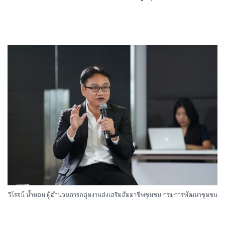
วิโรจน์ น้ำหอม ผู้อำนวยการกลุ่มงานส่งเสริมสัมมาชีพชุมชน กรมการพัฒนาชุมชน