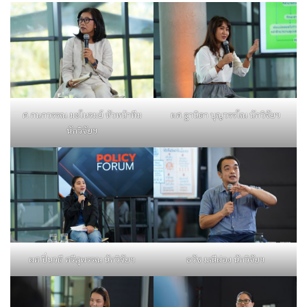
ศ.กนกวรรณ มะโนรมย์ หัวหน้าทีม
ผศ.ฐานิดา บุญวรรโณ นักวิจัยฯ
นักวิจัยฯ
ผศ.ปิ่นวดี ศรีสุพรรณ นักวิจัยฯ
ธวัช มณีผ่อง นักวิจัยฯ