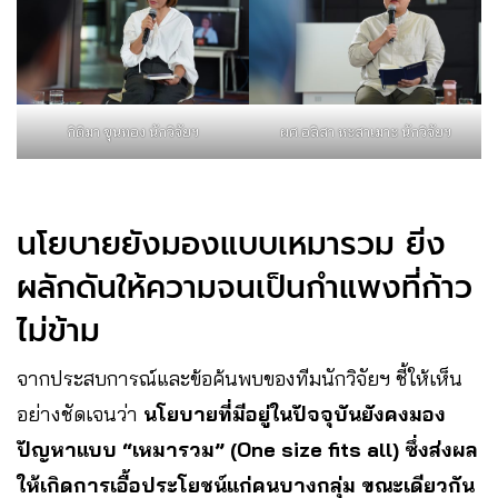
กิติมา ขุนทอง นักวิจัยฯ
ผศ.อลิสา หะสาเมาะ นักวิจัยฯ
นโยบายยังมองแบบเหมารวม ยิ่ง
ผลักดันให้ความจนเป็นกำแพงที่ก้าว
ไม่ข้าม
จากประสบการณ์และข้อค้นพบของทีมนักวิจัยฯ ชี้ให้เห็น
อย่างชัดเจนว่า
นโยบายที่มีอยู่ในปัจจุบันยังคงมอง
ปัญหาแบบ “เหมารวม” (One size fits all) ซึ่งส่งผล
ให้เกิดการเอื้อประโยชน์แก่คนบางกลุ่ม ขณะเดียวกัน