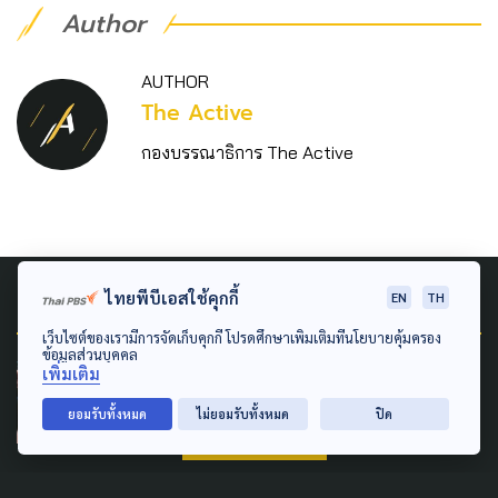
Author
AUTHOR
The Active
กองบรรณาธิการ The Active
Related News
ไทยพีบีเอสใช้คุกกี้
EN
TH
เว็บไซต์ของเรามีการจัดเก็บคุกกี้ โปรดศึกษาเพิ่มเติมที่นโยบายคุ้มครอง
ข้อมูลส่วนบุคคล
เพิ่มเติม
POLLUTION
ECONOMY
GLOBAL
LAW & RIGHTS
LOCAL
POLITICS
ยอมรับทั้งหมด
ไม่ยอมรับทั้งหมด
ปิด
SOCIAL MOVEMENT
กป.อพช. ส่งจดหมายเปิดผนึก