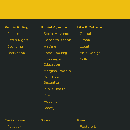
Public Policy
Social Agenda
Life & Culture
Politics
Social Movement
Global
Law & Rights
Decentralization
Urban
Economy
Welfare
Local
Corruption
Food Security
Art & Design
Learning &
Culture
Education
Marginal People
Gender &
Sexuality
Public Health
Covid-19
Housing
Safety
Environment
News
Read
Pollution
Feature &