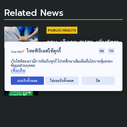
Related News
PUBLIC HEALTH
กทม. เล็งคุย สปสช. เพิ่มอัตรา
ผู้ดูแลผู้ป่วย-จนท.กายภาพฯ อัป
ไทยพีบีเอสใช้คุกกี้
EN
TH
เกรดระบบครอบคลุมทุกชุมชน
เว็บไซต์ของเรามีการจัดเก็บคุกกี้ โปรดศึกษาเพิ่มเติมที่นโยบายคุ้มครอง
ข้อมูลส่วนบุคคล
21 กรกฎาคม 2026
เพิ่มเติม
ยอมรับทั้งหมด
ไม่ยอมรับทั้งหมด
ปิด
SAFETY
URBAN
กทม. เชือด 3 ร้านดัง ไร้
มาตรฐานความปลอดภัย-ปูพรม
ตรวจเข้มทั่วกรุง
16 กรกฎาคม 2026