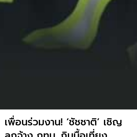
เพื่อนร่วมงาน! ‘ชัชชาติ’ เชิญ
ลูกจ้าง กทม. กินมื้อเที่ยง