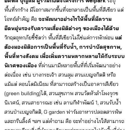
ยศพล บุญสม ผู้ร่วมก่อตั้งโครงการ we!park
ระบุ
พื้นที่รกร้าง มีโอกาสมากขึ้นที่จะกลายเป็นพื้นที่สีเขียว แต่
โจทย์สำคัญ คือ
จะพัฒนาอย่างไรให้พื้นที่มีความ
ยืดหยุ่นรองรับความเสี่ยงมิติต่างๆ ของเมืองได้ด้วย
วิกฤตอุทกภัยชี้ชัดว่า พื้นที่สีเขียวไม่ใช่แค่การพักผ่อน
แต่
ต้องมองมิติอการเป็นพื้นที่รับน้ำ, การบำบัดสุขภาพ,
พื้นที่ทางสังคม เพื่อเพิ่มความหลากหลายให้กับระบบ
นิเวศของเมือง
ที่ผ่านมามีหลายพื้นที่ที่เริ่มพัฒนาอย่าง
ต่อเนื่อง เช่น บางกระเจ้า สวนลุม สวนเบญจกิตติ หรือ
แม้แต่ คอนโดมิเนียม ที่สามารถสร้างเป็นอาคารสีเขียว
(green building)ได้, สวนสุขภาพ สวนวัดหัวลำโพงรุกข
นิเวศน์, สวนสาธารณะ เช่น ลานกีฬาพัฒน์ 1, สวนรับน้ำ
สวนป่าเบญจกิตติ, G garden ฟาร์มอาหารปลอดสารพิษ
และกรีนลิ้งค์ ฯลฯ แต่คำถาม คือ จะทำอย่างไรให้สามารถ