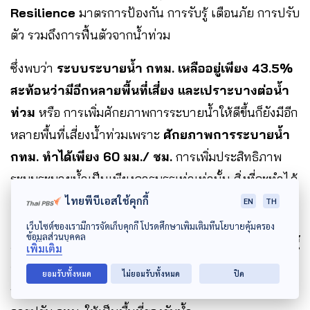
Resilience
มาตรการป้องกัน การรับรู้ เตือนภัย การปรับ
ตัว รวมถึงการฟื้นตัวจากน้ำท่วม
ซึ่งพบว่า
ระบบระบายน้ำ กทม. เหลืออยู่เพียง 43.5%
สะท้อนว่ามีอีกหลายพื้นที่เสี่ยง และเปราะบางต่อน้ำ
ท่วม
หรือ การเพิ่มศักยภาพการระบายน้ำให้ดีขึ้นก็ยังมีอีก
หลายพื้นที่เสี่ยงน้ำท่วมเพราะ
ศักยภาพการระบายน้ำ
กทม. ทำได้เพียง 60 มม./ ชม.
การเพิ่มประสิทธิภาพ
ระบบระบายน้ำเป็นเพียงการบรรเท่าเท่านั้น สิ่งที่จะทำได้
ควบคุมตัวแปรต่างๆ ซึ่งทำได้ยาก
แต่สิ่งที่ทำได้ คือ ตัว
ไทยพีบีเอสใช้คุกกี้
EN
TH
R หรือ Resilience มาตรการป้องกัน การรับรู้ เตือน
เว็บไซต์ของเรามีการจัดเก็บคุกกี้ โปรดศึกษาเพิ่มเติมที่นโยบายคุ้มครอง
ข้อมูลส่วนบุคคล
ภัย การปรับตัว รวมถึงการฟื้นตัวจากน้ำท่วม
ทำวิธีนี้
เพิ่มเติม
จะง่ายกว่าการทุ่มงบประมาณไปที่โครงสร้าง และ
ยอมรับทั้งหมด
ไม่ยอมรับทั้งหมด
ปิด
การแก้ปัญหาระบบระบายน้ำ
อ.สิตางค์ ยกตัวอย่าง