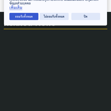
ข้อมูลส่วนบุคคล
เพิ่มเติม
ยอมรับทั้งหมด
ไม่ยอมรับทั้งหมด
ปิด
Related News
URBAN
AGRICULTURE
ART & DESIGN
SUSTAINABLE
กินได้-ใกล้บ้าน เกษตรในเมือง
ไม่ใช่แค่ปลูกผัก แต่คือปลูกสุข
ภาวะของคนเมือง
21 กุมภาพันธ์ 2026
PUBLIC HEALTH
SOCIAL MOVEMENT
URBAN
WELFARE