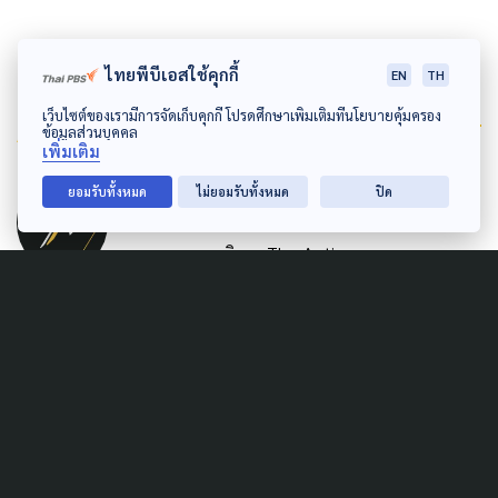
ไทยพีบีเอสใช้คุกกี้
EN
TH
เว็บไซต์ของเรามีการจัดเก็บคุกกี้ โปรดศึกษาเพิ่มเติมที่นโยบายคุ้มครอง
Author
ข้อมูลส่วนบุคคล
เพิ่มเติม
AUTHOR
ยอมรับทั้งหมด
ไม่ยอมรับทั้งหมด
ปิด
The Active
กองบรรณาธิการ The Active
Related News
SOCIAL MOVEMENT
URBAN