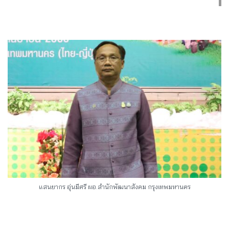
แสนยากร อุ่นมีศรี ผอ.สำนักพัฒนาสังคม กรุงเทพมหานคร