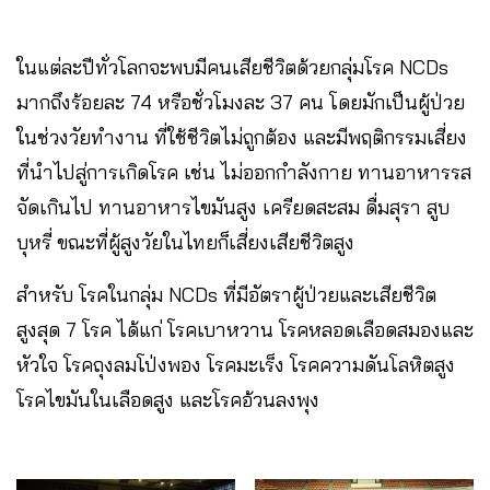
ในแต่ละปีทั่วโลกจะพบมีคนเสียชีวิตด้วยกลุ่มโรค NCDs
มากถึงร้อยละ 74 หรือชั่วโมงละ 37 คน โดยมักเป็นผู้ป่วย
ในช่วงวัยทำงาน ที่ใช้ชีวิตไม่ถูกต้อง และมีพฤติกรรมเสี่ยง
ที่นำไปสู่การเกิดโรค เช่น ไม่ออกกำลังกาย ทานอาหารรส
จัดเกินไป ทานอาหารไขมันสูง เครียดสะสม ดื่มสุรา สูบ
บุหรี่ ขณะที่ผู้สูงวัยในไทยก็เสี่ยงเสียชีวิตสูง
สำหรับ โรคในกลุ่ม NCDs ที่มีอัตราผู้ป่วยและเสียชีวิต
สูงสุด 7 โรค ได้แก่ โรคเบาหวาน โรคหลอดเลือดสมองและ
หัวใจ โรคถุงลมโป่งพอง โรคมะเร็ง โรคความดันโลหิตสูง
โรคไขมันในเลือดสูง และโรคอ้วนลงพุง