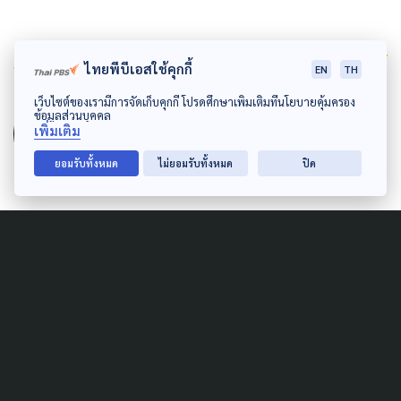
Author
ไทยพีบีเอสใช้คุกกี้
EN
TH
AUTHOR
เว็บไซต์ของเรามีการจัดเก็บคุกกี้ โปรดศึกษาเพิ่มเติมที่นโยบายคุ้มครอง
ข้อมูลส่วนบุคคล
The Active
เพิ่มเติม
กองบรรณาธิการ The Active
ยอมรับทั้งหมด
ไม่ยอมรับทั้งหมด
ปิด
Related News
SOCIAL MOVEMENT
PUBLIC HEALTH
เปิด 5 นวัตกรรม แก้ปัญหา