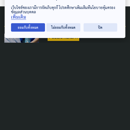
เว็บไซต์ของเรามีการจัดเก็บคุกกี้ โปรดศึกษาเพิ่มเติมที่นโยบายคุ้มครอง
ข้อมูลส่วนบุคคล
Related News
เพิ่มเติม
ยอมรับทั้งหมด
ไม่ยอมรับทั้งหมด
ปิด
PUBLIC HEALTH
กทม. เล็งคุย สปสช. เพิ่มอัตรา
ผู้ดูแลผู้ป่วย-จนท.กายภาพฯ อัป
เกรดระบบครอบคลุมทุกชุมชน
21 กรกฎาคม 2026
SAFETY
URBAN
กทม. เชือด 3 ร้านดัง ไร้
มาตรฐานความปลอดภัย-ปูพรม
ตรวจเข้มทั่วกรุง