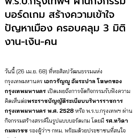
พ.ร.บ.กรุงเทพฯ ผ่านกิจกรรม
บอร์ดเกม สร้างความเข้าใจ
ปัญหาเมือง ครอบคลุม 3 มิติ
งาน-เงิน-คน
วันนี้ (26 เม.ย. 68) ที่หอศิลปวัฒนธรรมแห่ง
กรุงเทพมหานคร
เอกวรัญญู อัมระปาล
โฆษกของ
กรุงเทพมหานคร
เปิดเผยถึงการจัดกิจกรรมรับฟังความ
คิดเห็นต่อ
พระราชบัญญัติระเบียบบริหารราชการ
กรุงเทพมหานคร พ.ศ. 2528
หรือ พ.ร.บ.กรุงเทพฯ ผ่าน
กิจกรรมสร้างสรรค์ในรูปแบบบอร์ดเกม โดยมี
รศ.ทวิดา
กมลเวชช
รองผู้ว่าฯ กทม. พร้อมด้วยประชาชนที่สนใจ