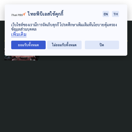
ไทยพีบีเอสใช้คุกกี้
EN
TH
เว็บไซต์ของเรามีการจัดเก็บคุกกี้ โปรดศึกษาเพิ่มเติมที่นโยบายคุ้มครอง
ข้อมูลส่วนบุคคล
Related News
เพิ่มเติม
ยอมรับทั้งหมด
ไม่ยอมรับทั้งหมด
ปิด
PUBLIC HEALTH
SAFETY
ฝากครอบครัว สังเกตอาการลูก
หลาน หลังผ่านเหตุการณ์รุนแรง
เฝ้าระวังเสี่ยง PTSD ระยะยาว
8 สิงหาคม 2026
SAFETY
LAW & RIGHTS
ปืนในบ้าน สู่ความรุนแรงใน