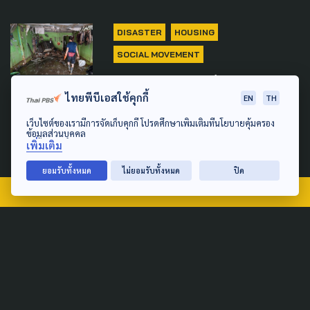
DISASTER
HOUSING
SOCIAL MOVEMENT
'อัครา' ชง ครม.เพิ่มเพดานเงิน
ไทยพีบีเอสใช้คุกกี้
ซ่อมบ้านพังเหตุภัยพิบัติ จาก
EN
TH
40,000 เป็น 100,000 บาท
เว็บไซต์ของเรามีการจัดเก็บคุกกี้ โปรดศึกษาเพิ่มเติมที่นโยบายคุ้มครอง
ข้อมูลส่วนบุคคล
4 ธันวาคม 2025
เพิ่มเติม
ยอมรับทั้งหมด
ไม่ยอมรับทั้งหมด
ปิด
TAG
ACTIVE DATA LAB
ENVIRONMENT
INDIGENOUS
INEQUALITY
LIFE & CULTURE
POLICY WATCH
POST ELECTION