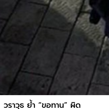
วราวุธ ย้ำ “ขอทาน” ผิด