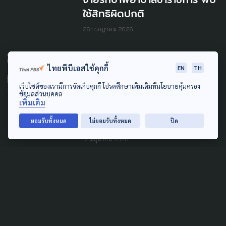
ใช้สิทธิผิดปกติ
26 กรกฎาคม 2026
PUBLIC HEALTH
ไทยพีบีเอสใช้คุกกี้
EN
TH
อายุยืนยาว แต่สุขภาพไม่ยืนยง
เว็บไซต์ของเรามีการจัดเก็บคุกกี้ โปรดศึกษาเพิ่มเติมที่นโยบายคุ้มครอง
เกิดอะไรขึ้นกับผู้สูงอายุไทย ใน
ข้อมูลส่วนบุคคล
เพิ่มเติม
วันที่อายุคาดเฉลี่ยเพิ่ม แต่โรค
NCDs เพิ่มด้วย
ยอมรับทั้งหมด
ไม่ยอมรับทั้งหมด
ปิด
12 มิถุนายน 2026
PUBLIC HEALTH
สธ.เดินหน้า 1 ตำบล 1 อาสา
พยาบาล เริ่มปีงบฯ 69 ค่า
ตอบแทน 15,000 บาท/เดือน