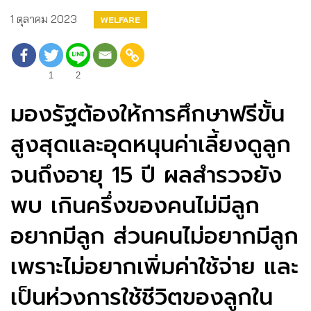
1 ตุลาคม 2023
WELFARE
1
2
มองรัฐต้องให้การศึกษาฟรีขั้น
สูงสุดและอุดหนุนค่าเลี้ยงดูลูก
จนถึงอายุ 15 ปี ผลสำรวจยัง
พบ เกินครึ่งของคนไม่มีลูก
อยากมีลูก ส่วนคนไม่อยากมีลูก
เพราะไม่อยากเพิ่มค่าใช้จ่าย และ
เป็นห่วงการใช้ชีวิตของลูกใน