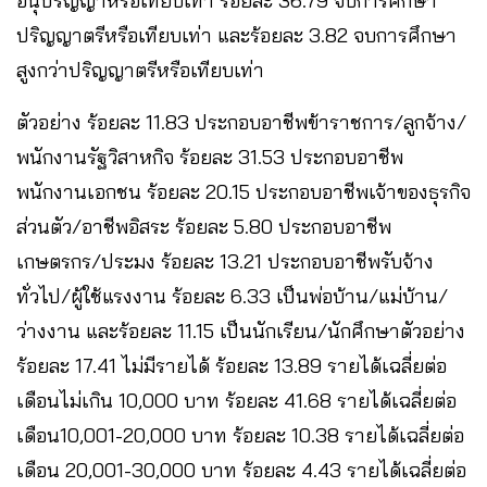
อนุปริญญาหรือเทียบเท่า ร้อยละ 36.79 จบการศึกษา
ปริญญาตรีหรือเทียบเท่า และร้อยละ 3.82 จบการศึกษา
สูงกว่าปริญญาตรีหรือเทียบเท่า
ตัวอย่าง ร้อยละ 11.83 ประกอบอาชีพข้าราชการ/ลูกจ้าง/
พนักงานรัฐวิสาหกิจ ร้อยละ 31.53 ประกอบอาชีพ
พนักงานเอกชน ร้อยละ 20.15 ประกอบอาชีพเจ้าของธุรกิจ
ส่วนตัว/อาชีพอิสระ ร้อยละ 5.80 ประกอบอาชีพ
เกษตรกร/ประมง ร้อยละ 13.21 ประกอบอาชีพรับจ้าง
ทั่วไป/ผู้ใช้แรงงาน ร้อยละ 6.33 เป็นพ่อบ้าน/แม่บ้าน/
ว่างงาน และร้อยละ 11.15 เป็นนักเรียน/นักศึกษาตัวอย่าง
ร้อยละ 17.41 ไม่มีรายได้ ร้อยละ 13.89 รายได้เฉลี่ยต่อ
เดือนไม่เกิน 10,000 บาท ร้อยละ 41.68 รายได้เฉลี่ยต่อ
เดือน10,001-20,000 บาท ร้อยละ 10.38 รายได้เฉลี่ยต่อ
เดือน 20,001-30,000 บาท ร้อยละ 4.43 รายได้เฉลี่ยต่อ