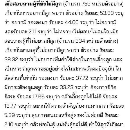
เมื่อสอบถามผู้ที่ยังไม่มีลูก
(จำนวน 759 หน่วยตัวอย่าง)
เกี่ยวกับการอยากมีลูก พบว่า ตัวอย่าง ร้อยละ 53.89 ระบุ
ว่า อยากมี รองลงมา ร้อยละ 44.00 ระบุว่า ไม่อยากมี
และร้อยละ 2.11 ระบุว่า ไม่ทราบ/ไม่ตอบ/ไม่สนใจ เมื่อ
สอบถามผู้ที่ไม่อยากมีลูก (จำนวน 334 หน่วยตัวอย่าง)
เกี่ยวกับสาเหตุที่ไม่อยากมีลูก พบว่า ตัวอย่าง ร้อยละ
38.32 ระบุว่า ไม่อยากเพิ่มค่าใช้จ่ายในการเลี้ยงลูก และ
เป็นห่วงว่าลูกเราจะอยู่อย่างไรในสภาพสังคมปัจจุบัน ใน
สัดส่วนที่เท่ากัน รองลงมา ร้อยละ 37.72 ระบุว่า ไม่อยาก
มีภาระต้องดูแลลูก ร้อยละ 33.23 ระบุว่า ต้องการชีวิต
อิสระ ร้อยละ 17.66 ระบุว่า กลัวเลี้ยงลูกได้ไม่ดี ร้อยละ
13.77 ระบุว่า อยากให้ความสำคัญกับงานมากกว่า ร้อยละ
5.39 ระบุว่า สุขภาพตนเองหรือคู่ครองไม่ค่อยดี ร้อยละ
2.10 ระบุว่า กลัวพ่อพันธุ์ แม่พันธุ์จะไม่ดี ทำให้ลูกที่เกิดมา