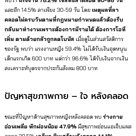
พบว่า
แรงงาน 78.2% ใช้สิทธิลาคลอด 90-98 วัน
และอีก 14.5% ลาเพียง 30-59 วัน โดย
เหตุผลที่ลา
คลอดไม่ครบวันตามที่กฎหมายกำหนดแล้วต้องรีบ
กลับมาทำงานเพราะต้องการมีรายได้ ต้องการโอที
เพิ่ม ตามด้วยกลัวถูกลดโบนัส
เมื่อดูในส่วนสวัสดิการ
ของรัฐ พบว่า แรงงานหญิง 59.4% ไม่ได้รับเงินอุดหนุน
เด็กแรกเกิด 600 บาท แต่กว่า 96.6% ได้รับเงินจากเงิน
สงเคราะห์บุตรจากประกันสังคม 800 บาท
ปัญหาสุขภาพกาย – ใจ หลังคลอด
ขณะที่ปัญหาด้านสุขภาพหญิงหลังคลอด พบ
ร่างกาย
อ่อนเพลีย พักผ่อนน้อย 47.9%
มีสุขภาพอ่อนแอเจ็บแผล