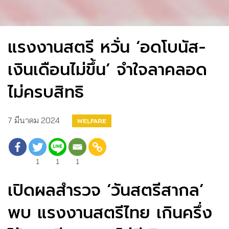
แรงงานสตรี หวั่น ‘อดโบนัส-
เงินเดือนไม่ขึ้น’ จำใจลาคลอด
ไม่ครบสิทธิ
7 มีนาคม 2024
WELFARE
1
1
1
เปิดผลสำรวจ ‘วันสตรีสากล’
พบ แรงงานสตรีไทย เกินครึ่ง