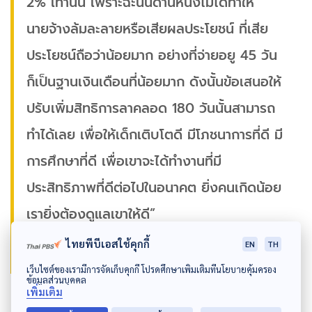
2% เท่านั้น เพราะฉะนั้นด้านหนึ่งไม่ได้ทำให้
นายจ้างล้มละลายหรือเสียผลประโยชน์ ที่เสีย
ประโยชน์ถือว่าน้อยมาก อย่างที่จ่ายอยู 45 วัน
ก็เป็นฐานเงินเดือนที่น้อยมาก ดังนั้นข้อเสนอให้
ปรับเพิ่มสิทธิการลาคลอด 180 วันนั้นสามารถ
ทำได้เลย เพื่อให้เด็กเติบโตดี มีโภชนาการที่ดี มี
การศึกษาที่ดี เพื่อเขาจะได้ทำงานที่มี
ประสิทธิภาพที่ดีต่อไปในอนาคต ยิ่งคนเกิดน้อย
เรายิ่งต้องดูแลเขาให้ดี”
ไทยพีบีเอสใช้คุกกี้
EN
TH
รศ.ษัษฐรัมย์ ธรรมบุษดี
เว็บไซต์ของเรามีการจัดเก็บคุกกี้ โปรดศึกษาเพิ่มเติมที่นโยบายคุ้มครอง
ข้อมูลส่วนบุคคล
เพิ่มเติม