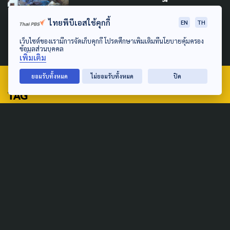
อร์’ สู่ข้อเรียกร้องยกเลิก
แร่ใยหิน
ไทยพีบีเอสใช้คุกกี้
EN
TH
เว็บไซต์ของเรามีการจัดเก็บคุกกี้ โปรดศึกษาเพิ่มเติมที่นโยบายคุ้มครอง
10 พฤษภาคม 2026
ข้อมูลส่วนบุคคล
เพิ่มเติม
ยอมรับทั้งหมด
ไม่ยอมรับทั้งหมด
ปิด
TAG
ACTIVE DATA LAB
ENVIRONMENT
INDIGENOUS
INEQUALITY
LIFE & CULTURE
POLICY WATCH
POST ELECTION
PUBLIC POLICY
SOCIAL AGENDA
THAIPROTESTS
THE LISTENING
ชายแดนใต้
มหานครภูมิภาค