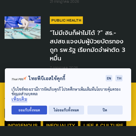
21 กรกฎาคม 2026
PUBLIC HEALTH
“ไม่มีเงินก็ผ่าไม่ได้ ?” สธ.-
สปสช.แจงปมผู้ป่วยบัตรทอง
ถูก รพ.รัฐ เรียกมัดจำผ่าตัด 3
หมื่น
7 กรกฎาคม 2026
ไทยพีบีเอสใช้คุกกี้
EN
TH
เว็บไซต์ของเรามีการจัดเก็บคุกกี้ โปรดศึกษาเพิ่มเติมที่นโยบายคุ้มครอง
ข้อมูลส่วนบุคคล
TAG
เพิ่มเติม
ยอมรับทั้งหมด
ไม่ยอมรับทั้งหมด
ปิด
ACTIVE DATA LAB
ENVIRONMENT
INDIGENOUS
INEQUALITY
LIFE & CULTURE