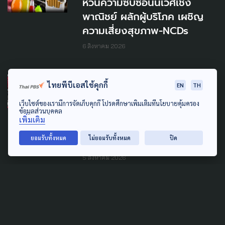
หวั่นความซับซ้อนนิเวศเชิง
พาณิชย์ ผลักผู้บริโภค เผชิญ
ความเสี่ยงสุขภาพ-NCDs
6 สิงหาคม 2026
SOCIAL MOVEMENT
LAW & RIGHTS
ไทยพีบีเอสใช้คุกกี้
EN
TH
POLITICS
เว็บไซต์ของเรามีการจัดเก็บคุกกี้ โปรดศึกษาเพิ่มเติมที่นโยบายคุ้มครอง
'พีมูฟ' ชุมนุมยืดเยื้อ ผลหารือ
ข้อมูลส่วนบุคคล
เพิ่มเติม
'ทรงศักดิ์' ส่งไม่ถึง ครม. ลุ้นต่อ
ยอมรับทั้งหมด
ไม่ยอมรับทั้งหมด
ปิด
สัปดาห์หน้า
5 สิงหาคม 2026
SOCIAL MOVEMENT
WELFARE
'ประกันสังคมก้าวหน้า' ยื่นศาล